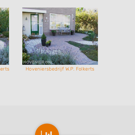
kerts
Hoveniersbedrijf W.P. Folkerts
Hoveniersb