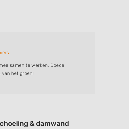
Erica
iers
Bedrijf:
F
 mee samen te werken. Goede
ervaren 
 van het groen!
eschoeiing & damwand