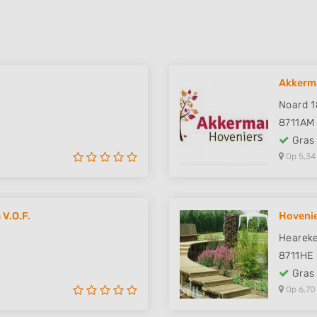
Akkerm
Noard 
8711AM
Gras
Op 5,34
 V.O.F.
Hovenie
Heareke
8711HE
Gras
Op 6,70