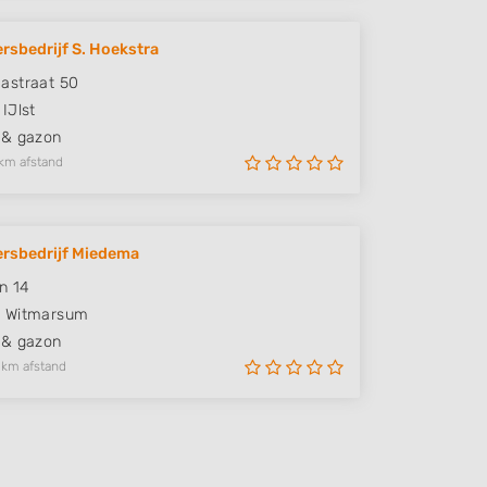
rsbedrijf S. Hoekstra
astraat 50
IJlst
 & gazon
km afstand
rsbedrijf Miedema
n 14
E
Witmarsum
 & gazon
 km afstand