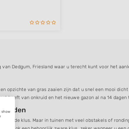
g van Dedgum, Friesland waar u terecht kunt voor het aan
n opzichte van gras zaaien zijn dat u snel een mooi dicht 
last heeft van onkruid en het nieuwe gazon al na 14 dagen t
besteden
e, show
e
wikkelde klus. Maar in tuinen met veel obstakels of rondin
eggen ook een behoorlijk zware klus, zeker wanneer u een 