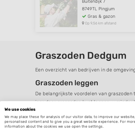
Buitendijk 7
8749TL
Pingjum
Gras & gazon
Op 9,56 km afstand
Graszoden Dedgum
Een overzicht van bedrijven in de omgevin
Graszoden leggen
De belangrijkste voordelen van graszoden te
jaar door graszoden kunt leggen, u minder 
We use cookies
Zelf gazon aanleggen of uit
We may place these for analysis of our visitor data, to improve our websit
personalised content and to give you a great website experience. For mor
Het leggen van graszoden is geen hele inge
information about the cookies we use open the settings.
dit goed te doen. Bovendien is graszoden l