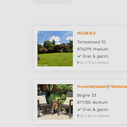
MLOB B.V.
Tempelreed 10
8762PK
Hieslum
Gras & gazon
Op 1,73 km afstand
Hoveniersbedrijf Gietema
Begine 33
8711BG
Workum
Gras & gazon
Op 5,85 km afstand