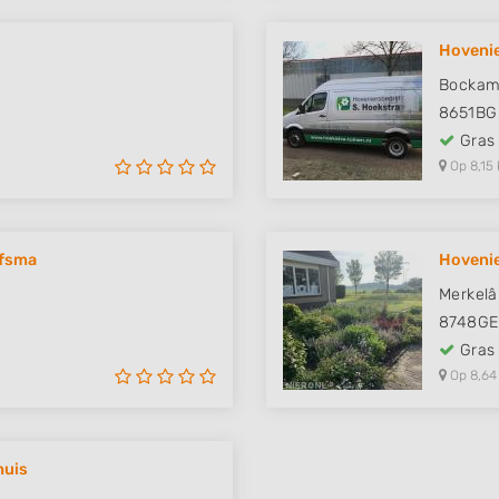
Hovenie
Bockam
8651BG
Gras
Op 8,15 
ofsma
Hovenie
Merkelâ
8748G
Gras
Op 8,64
huis