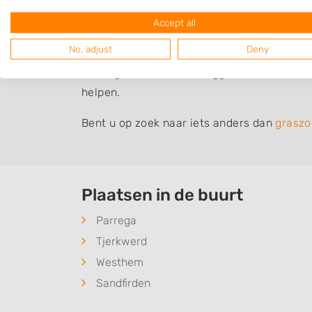
aangeraden om graszoden te laten leggen.
Accept all
Graszoden laten leggen
No, adjust
Deny
Wilt u graszoden laten leggen? Zoek dan in
helpen.
Bent u op zoek naar iets anders dan
graszo
Plaatsen in de buurt
Parrega
Tjerkwerd
Westhem
Sandfirden