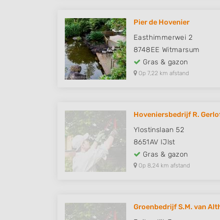
Pier de Hovenier
Easthimmerwei 2
8748EE
Witmarsum
Gras & gazon
Op 7,22 km afstand
Hoveniersbedrijf R. Gerl
Ylostinslaan 52
8651AV
IJlst
Gras & gazon
Op 8,24 km afstand
Groenbedrijf S.M. van Alt