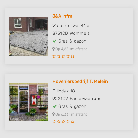
J&A Infra
Walperterwei 41 e
8731CD
Wommels
Gras & gazon
Op 4,63 km afstand
Hoveniersbedrijf T. Melein
Dilledyk 18
9021CV
Easterwierrum
Gras & gazon
Op 6,33 km afstand