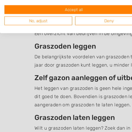
Accept all
Graszoden Giessen
No, adjust
Deny
Een overzicht van bedrijven in de omgevin
Graszoden leggen
De belangrijkste voordelen van graszoden te
jaar door graszoden kunt leggen, u minder 
Zelf gazon aanleggen of uit
Het leggen van graszoden is geen hele inge
dit goed te doen. Bovendien is graszoden l
aangeraden om graszoden te laten leggen.
Graszoden laten leggen
Wilt u graszoden laten leggen? Zoek dan in 