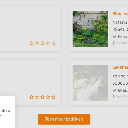
Floor va
Notenla
4254C
Gras
Op 6,46
Lankhaa
Koningi
5308J
Gras
Op 6,79
e, show
e
Toon meer bedrijven