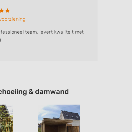
Rob T
voorziening
Bedrijf:
C
ofessioneel team, levert kwaliteit met
Goedenav
!
gekozen.
eschoeiing & damwand