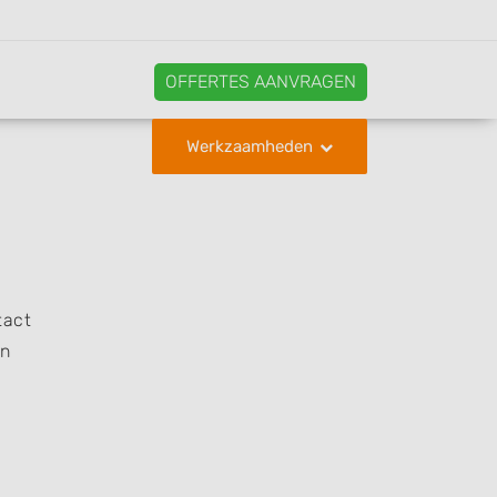
OFFERTES AANVRAGEN
Werkzaamheden
tact
en