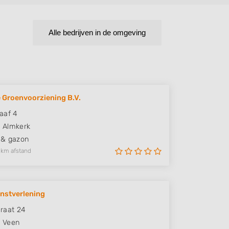
Alle bedrijven in de omgeving
 Groenvoorziening B.V.
aaf 4
W
Almkerk
 & gazon
 km afstand
nstverlening
raat 24
E
Veen