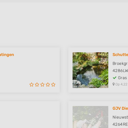
atingen
Schutte
Broekgr
4286L
Gras
Op 4,22
GJV Die
Nieuwst
4264R