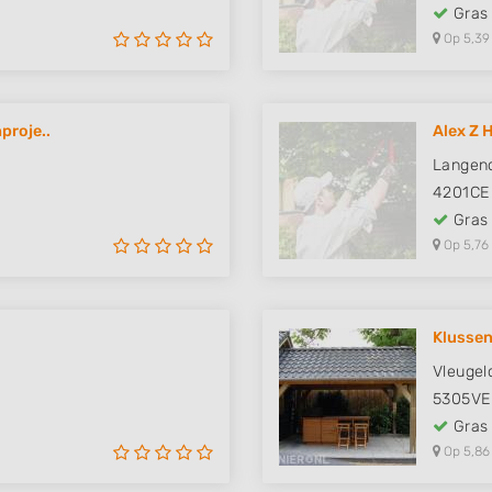
Gras
Op 5,39
proje..
Alex Z
Langend
4201CE
Gras
Op 5,76
Klussen
Vleugeld
5305VE
Gras
Op 5,86