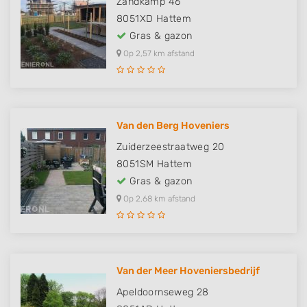
Zandkamp 46
8051XD
Hattem
Gras & gazon
Op 2,57 km afstand
Van den Berg Hoveniers
Zuiderzeestraatweg 20
8051SM
Hattem
Gras & gazon
Op 2,68 km afstand
Van der Meer Hoveniersbedrijf
Apeldoornseweg 28