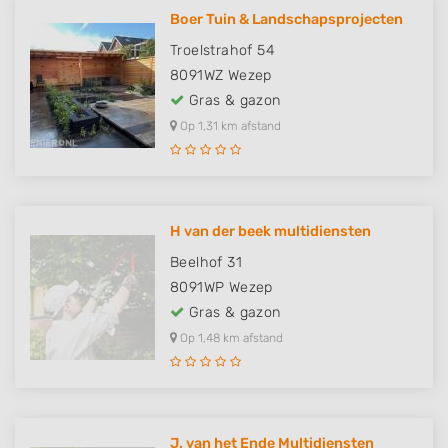
Boer Tuin & Landschapsprojecten
Troelstrahof 54
8091WZ
Wezep
Gras & gazon
Op 1,31 km afstand
H van der beek multidiensten
Beelhof 31
8091WP
Wezep
Gras & gazon
Op 1,48 km afstand
J. van het Ende Multidiensten