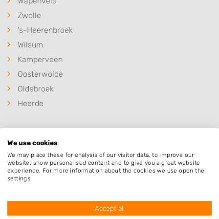
Wapenveld
Zwolle
's-Heerenbroek
Wilsum
Kamperveen
Oosterwolde
Oldebroek
Heerde
We use cookies
Populaire hoveniers
We may place these for analysis of our visitor data, to improve our
website, show personalised content and to give you a great website
experience. For more information about the cookies we use open the
settings.
M. Kroeze Multidiensten
Callunastraat 8
Accept all