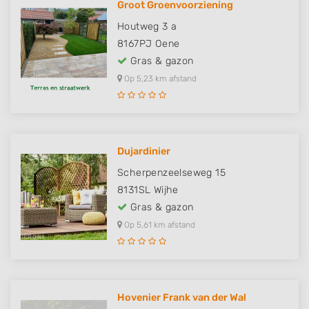
Groot Groenvoorziening
Houtweg 3 a
8167PJ
Oene
Gras & gazon
Op 5,23 km afstand
Dujardinier
Scherpenzeelseweg 15
8131SL
Wijhe
Gras & gazon
Op 5,61 km afstand
Hovenier Frank van der Wal