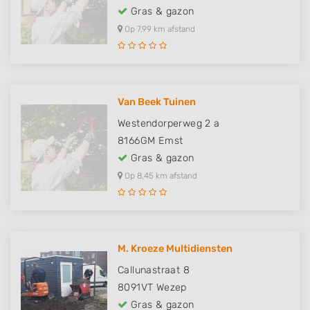
Gras & gazon
Op 7,99 km afstand
Van Beek Tuinen
Westendorperweg 2 a
8166GM
Emst
Gras & gazon
Op 8,45 km afstand
M. Kroeze Multidiensten
Callunastraat 8
8091VT
Wezep
Gras & gazon