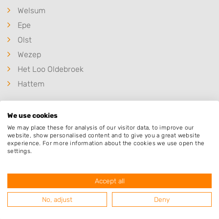
Welsum
Epe
Olst
Wezep
Het Loo Oldebroek
Hattem
We use cookies
We may place these for analysis of our visitor data, to improve our
Populaire hoveniers
website, show personalised content and to give you a great website
experience. For more information about the cookies we use open the
settings.
M. Kroeze Multidiensten
Accept all
Callunastraat 8
No, adjust
Deny
8091VT
Wezep