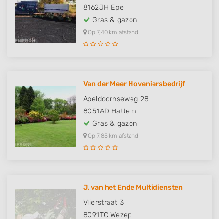
8162JH
Epe
Gras & gazon
Op 7,40 km afstand
Van der Meer Hoveniersbedrijf
Apeldoornseweg 28
8051AD
Hattem
Gras & gazon
Op 7,85 km afstand
J. van het Ende Multidiensten
Vlierstraat 3
8091TC
Wezep