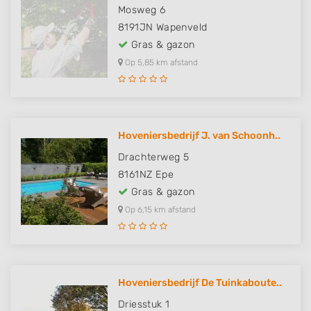
Mosweg 6
8191JN
Wapenveld
Gras & gazon
Op 5,85 km afstand
Hoveniersbedrijf J. van Schoonh..
Drachterweg 5
8161NZ
Epe
Gras & gazon
Op 6,15 km afstand
Hoveniersbedrijf De Tuinkaboute..
Driesstuk 1