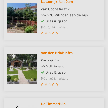
Natuurlijk, ten Dam
van Goghstraat 2
6566ZC
Millingen aan de Rijn
Gras & gazon
Op 3,28 km afstand
Van den Brink Infra
Kerkdijk 46
6577JL
Erlecom
Gras & gazon
Op 4,69 km afstand
De Timmertuin