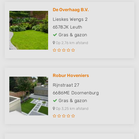
De Overhaag B.V.
Lieskes Wengs 2
6578JK
Leuth
Gras & gazon
Op 2,76 km afstand
Robur Hoveniers
Rijnstraat 27
6686ME
Doornenburg
Gras & gazon
Op 3,25 km afstand