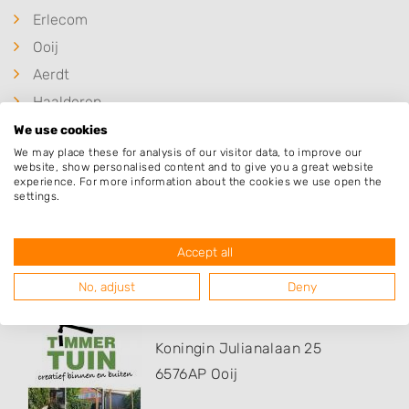
Erlecom
Ooij
Aerdt
Haalderen
Beek-Ubbergen
We use cookies
We may place these for analysis of our visitor data, to improve our
Ubbergen
website, show personalised content and to give you a great website
experience. For more information about the cookies we use open the
settings.
Populaire hoveniers
Accept all
No, adjust
Deny
De Timmertuin
Koningin Julianalaan 25
6576AP
Ooij