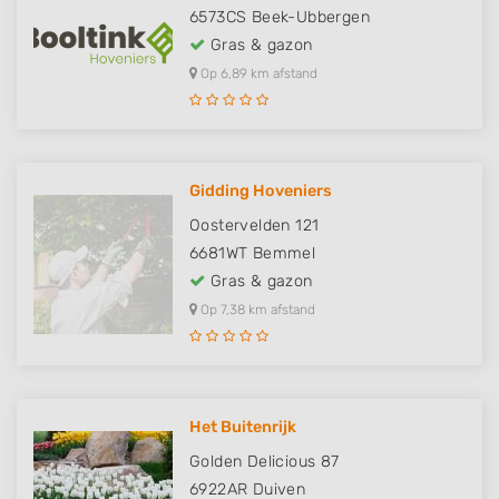
6573CS
Beek-Ubbergen
Gras & gazon
Op 6,89 km afstand
Gidding Hoveniers
Oostervelden 121
6681WT
Bemmel
Gras & gazon
Op 7,38 km afstand
Het Buitenrijk
Golden Delicious 87
6922AR
Duiven