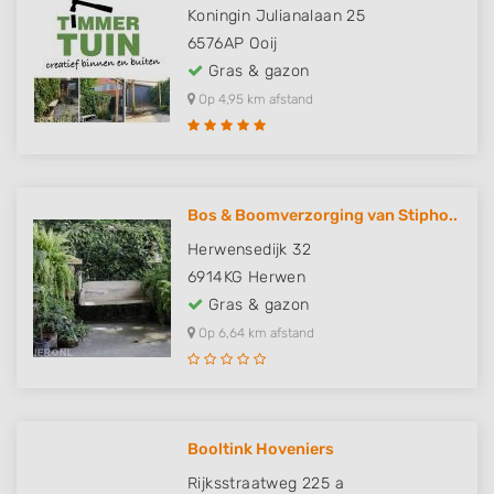
Koningin Julianalaan 25
6576AP
Ooij
Gras & gazon
Op 4,95 km afstand
Bos & Boomverzorging van Stipho..
Herwensedijk 32
6914KG
Herwen
Gras & gazon
Op 6,64 km afstand
Booltink Hoveniers
Rijksstraatweg 225 a