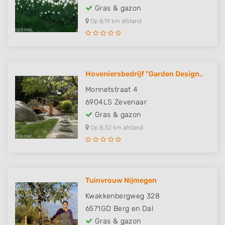
Gras & gazon
Op 8,19 km afstand
Hoveniersbedrijf "Garden Design..
Monnetstraat 4
6904LS
Zevenaar
Gras & gazon
Op 8,32 km afstand
Tuinvrouw Nijmegen
Kwakkenbergweg 328
6571GD
Berg en Dal
Gras & gazon