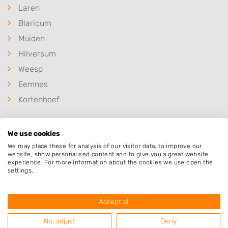
Laren
Blaricum
Muiden
Hilversum
Weesp
Eemnes
Kortenhoef
We use cookies
We may place these for analysis of our visitor data, to improve our
Populaire hoveniers
website, show personalised content and to give you a great website
experience. For more information about the cookies we use open the
settings.
Hoveniersbedrijf Roy van dinter..
Accept all
Marconistraat 11
1276ET
Huizen
No, adjust
Deny