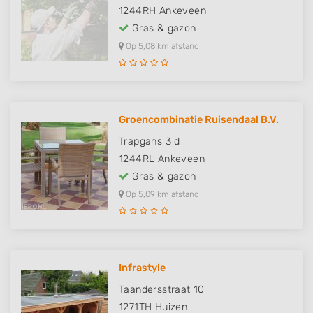
1244RH
Ankeveen
Gras & gazon
Op 5,08 km afstand
Groencombinatie Ruisendaal B.V.
Trapgans 3 d
1244RL
Ankeveen
Gras & gazon
Op 5,09 km afstand
Infrastyle
Taandersstraat 10
1271TH
Huizen