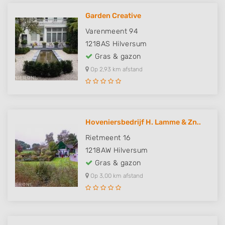
Garden Creative
Varenmeent 94
1218AS
Hilversum
Gras & gazon
Op 2,93 km afstand
Hoveniersbedrijf H. Lamme & Zn..
Rietmeent 16
1218AW
Hilversum
Gras & gazon
Op 3,00 km afstand