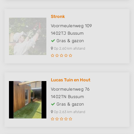
Stronk
Voormeulenweg 109
1402TJ
Bussum
Gras & gazon
Op 2,60 km afstand
Lucas Tuin en Hout
Voormeulenweg 76
1402TN
Bussum
Gras & gazon
Op 2,63 km afstand