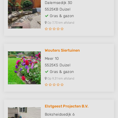
Dalemsedijk 30
5525KB
Duizel
Gras & gazon
Op 7,73 km afstand
Wouters Siertuinen
Meer 10
5525KS
Duizel
Gras & gazon
Op 9,31 km afstand
Elstgeest Projecten B.V.
Boksheidsedijk 6