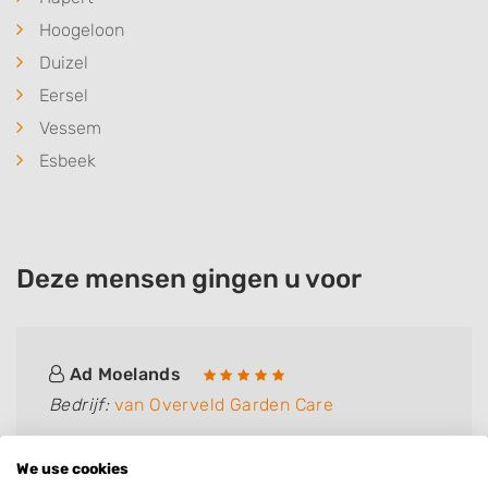
Hoogeloon
Duizel
Eersel
Vessem
Esbeek
Deze mensen gingen u voor
Ad Moelands
Bedrijf:
van Overveld Garden Care
Was op korte termijn beschikbaar, goed werk,
We use cookies
snel, zeer correct, alles netjes opgeruimd,