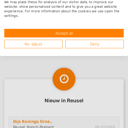
We may place these for analysis of our visitor data, to improve our
kortom zeer tevreden!
website, show personalised content and to give you a great website
experience. For more information about the cookies we use open the
settings.
Accept all
No, adjust
Deny
Nieuw in Reusel
Gijs Konings Groe..
Reusel, Noord-Brabant
29-07-2025