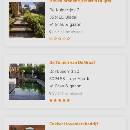
Hoveniersbedrijf Martin Buijtel..
De Kuipertjes 2
5531EE
Bladel
Gras & gazon
Op 3,65 km afstand
De Tuinen van De Graaf
Donkbeemd 20
5094ES
Lage Mierde
Gras & gazon
Op 5,16 km afstand
Fokker Hoveniersbedrijf