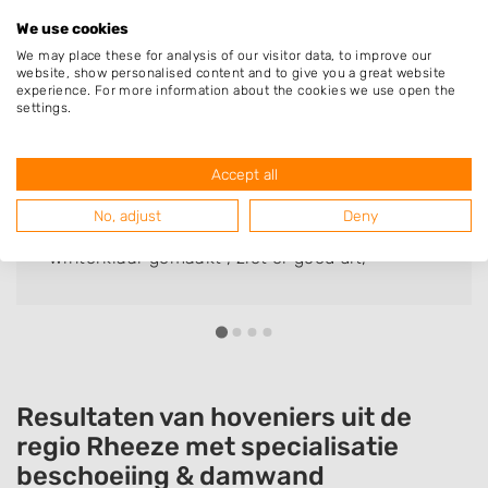
Deze mensen gingen u voor
We use cookies
We may place these for analysis of our visitor data, to improve our
website, show personalised content and to give you a great website
experience. For more information about the cookies we use open the
settings.
Tiny Zootjes
Bedrijf:
Hoveniersbedrijf Nijenhuis
Accept all
Wat een mooie overkapping heeft Albert
No, adjust
Deny
gebouwd. Werkt netjes en precies. Onze tuin
winterklaar gemaakt , ziet er goed uit,
complimenten.
Resultaten van hoveniers uit de
regio Rheeze met specialisatie
beschoeiing & damwand