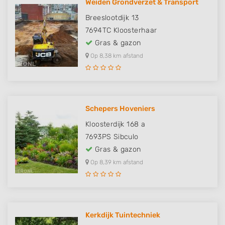
Weiden Grondverzet & Transport
Breeslootdijk 13
7694TC
Kloosterhaar
Gras & gazon
Op 8,38 km afstand
Schepers Hoveniers
Kloosterdijk 168 a
7693PS
Sibculo
Gras & gazon
Op 8,39 km afstand
Kerkdijk Tuintechniek