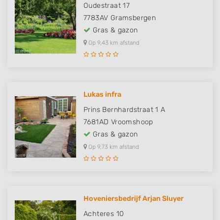
Oudestraat 17
7783AV
Gramsbergen
Gras & gazon
Op 9,43 km afstand
Lukas infra
Prins Bernhardstraat 1 A
7681AD
Vroomshoop
Gras & gazon
Op 9,73 km afstand
Hoveniersbedrijf Arjan Sluyer
Achteres 10