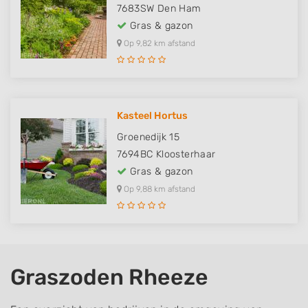
7683SW
Den Ham
Gras & gazon
Op 9,82 km afstand
Kasteel Hortus
Groenedijk 15
7694BC
Kloosterhaar
Gras & gazon
Op 9,88 km afstand
Graszoden Rheeze