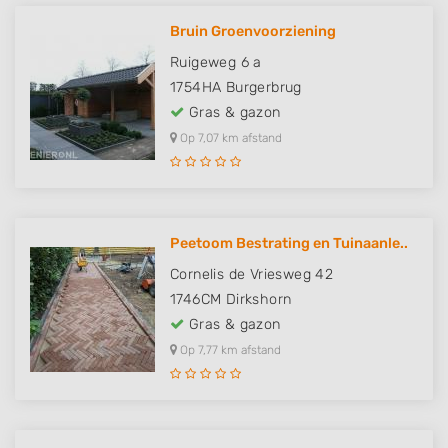
Bruin Groenvoorziening
Ruigeweg 6 a
1754HA
Burgerbrug
Gras & gazon
Op 7,07 km afstand
Peetoom Bestrating en Tuinaanle..
Cornelis de Vriesweg 42
1746CM
Dirkshorn
Gras & gazon
Op 7,77 km afstand