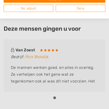
No, adjust
Deny
Deze mensen gingen u voor
Van Zoest
Bedrijf:
Rick Blokdijk
De mannen werken goed, en alles in overleg.
Ze verhelpen ook het gene wat ze
tegenkomen ook al was dit niet voorzien. Het
is hun eer te na om het niet netjes op te
lossen. Vorig jaar riolering en pad laten doen.
Ziet er top uit.