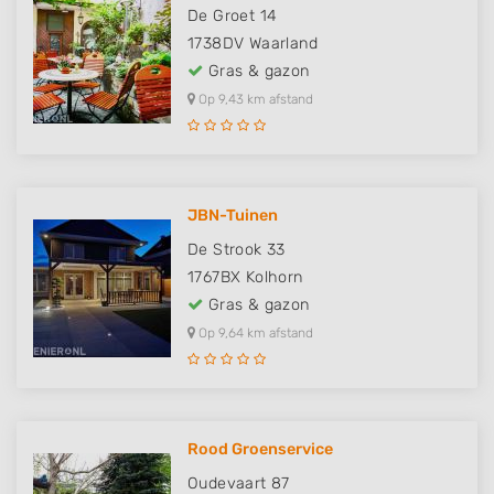
De Groet 14
1738DV
Waarland
Gras & gazon
Op 9,43 km afstand
JBN-Tuinen
De Strook 33
1767BX
Kolhorn
Gras & gazon
Op 9,64 km afstand
Rood Groenservice
Oudevaart 87