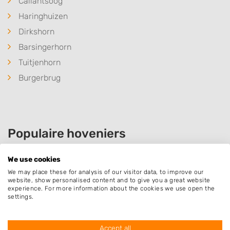
Callantsoog
Haringhuizen
Dirkshorn
Barsingerhorn
Tuitjenhorn
Burgerbrug
Populaire hoveniers
We use cookies
Rick Blokdijk
We may place these for analysis of our visitor data, to improve our
website, show personalised content and to give you a great website
Sportlaan 7
experience. For more information about the cookies we use open the
settings.
1747GR
Tuitjenhorn
Accept all