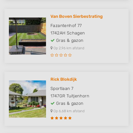
Van Boven Sierbestrating
Fazantenhof 77
1742AH
Schagen
Gras & gazon
Op 2,96 km afstand
Rick Blokdijk
Sportlaan 7
1747GR
Tuitjenhorn
Gras & gazon
Op 6,68 km afstand