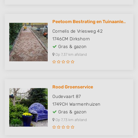
Peetoom Bestrating en Tuinaanle..
Cornelis de Vriesweg 42
1746CM
Dirkshorn
Gras & gazon
Op 7,37 km afstand
Rood Groenservice
Oudevaart 87
1749CH
Warmenhuizen
Gras & gazon
Op 7,73 km afstand