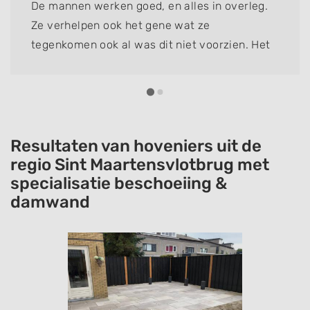
De mannen werken goed, en alles in overleg.
Ze verhelpen ook het gene wat ze
tegenkomen ook al was dit niet voorzien. Het
is hun eer te na om het niet netjes op te
lossen. Vorig jaar riolering en pad laten doen.
Ziet er top uit.
Resultaten van hoveniers uit de
regio Sint Maartensvlotbrug met
specialisatie beschoeiing &
damwand