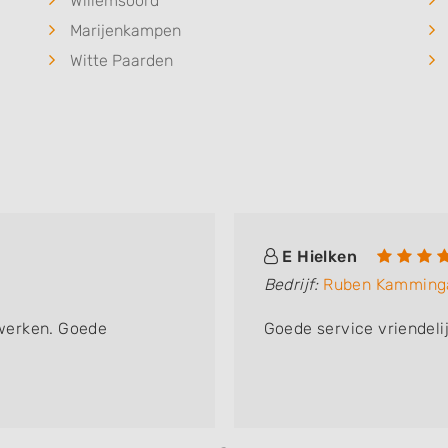
Willemsoord
Marijenkampen
Witte Paarden
E Hielken
Bedrijf:
Ruben Kamminga
werken. Goede
Goede service vriendeli
!