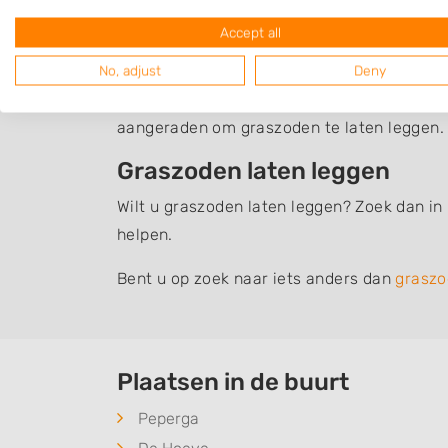
Zelf gazon aanleggen of uit
Accept all
Het leggen van graszoden is geen hele inge
No, adjust
Deny
dit goed te doen. Bovendien is graszoden l
aangeraden om graszoden te laten leggen.
Graszoden laten leggen
Wilt u graszoden laten leggen? Zoek dan in
helpen.
Bent u op zoek naar iets anders dan
graszo
Plaatsen in de buurt
Peperga