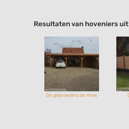
Resultaten van hoveniers ui
e Vries
De gebroeders de Vries
 & Tuin
Onderhoud Huis & Tuin