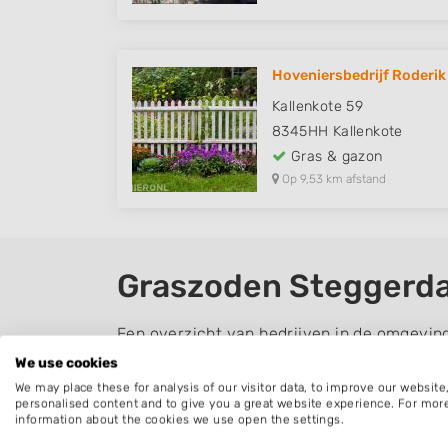
Hoveniersbedrijf Roderik 
Kallenkote 59
8345HH
Kallenkote
Gras & gazon
Op 9,53 km afstand
Graszoden Steggerd
Een overzicht van bedrijven in de omgevin
We use cookies
Graszoden leggen
We may place these for analysis of our visitor data, to improve our websit
personalised content and to give you a great website experience. For mor
De belangrijkste voordelen van graszoden te
information about the cookies we use open the settings.
jaar door graszoden kunt leggen, u minder 