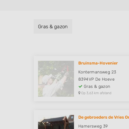
Gras & gazon
Bruinsma-Hovenier
Kontermansweg 23
8394VP
De Hoeve
Gras & gazon
Op 3,63 km afstand
De gebroeders de Vries O
Hamersweg 39