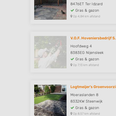
8476ET
Ter Idzard
Gras & gazon
Op 4,84 km afstand
V.O.F. Hoveniersbedrijf S.B
Hoofdweg 4
8383EG
Nijensleek
Gras & gazon
Op 7,13 km afstand
Logtmeijer's Groenvoorz
Moeraslanden 8
8332KW
Steenwijk
Gras & gazon
Op 8,57 km afstand