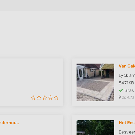
Van Gal
Lyckla
8471KB
Gras
Op 4,73
nderhou..
Het Ees
Eesvee