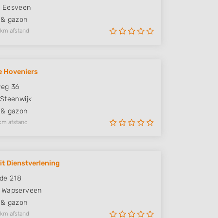
D
Eesveen
 & gazon
 km afstand
e Hoveniers
weg 36
Steenwijk
 & gazon
km afstand
it Dienstverlening
de 218
Wapserveen
 & gazon
 km afstand