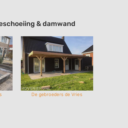
e beschoeiing & damwand
s
De gebroeders de Vries
De geb
n
Onderhoud Huis & Tuin
Onderh