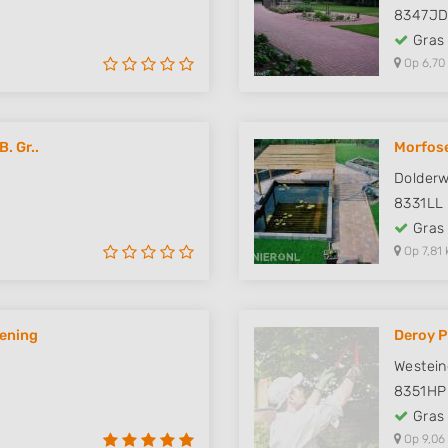
8347J
Gras
Op 6,70
. Gr..
Morfos
Dolder
8331LL
Gras
Op 7,81 
iening
Deroy P
Westein
8351HP
Gras
Op 9,06