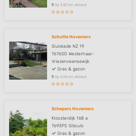
Op 3,82 km afstand
Schutte Hoveniers
Sluiskade NZ 19
7676SG
Westerhaar-
Vriezenveensewijk
Gras & gazon
Op 4,04 km afstand
Schepers Hoveniers
Kloosterdijk 168 a
7693PS
Sibculo
Gras & gazon