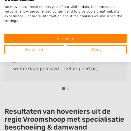
Deze mensen gingen u voor
We may place these for analysis of our visitor data, to improve our
website, show personalised content and to give you a great website
experience. For more information about the cookies we use open the
settings.
Tiny Zootjes
Accept all
Bedrijf:
Hoveniersbedrijf Nijenhuis
No, adjust
Deny
Wat een mooie overkapping heeft Albert
gebouwd. Werkt netjes en precies. Onze tuin
winterklaar gemaakt , ziet er goed uit,
complimenten.
Resultaten van hoveniers uit de
regio Vroomshoop met specialisatie
beschoeiing & damwand