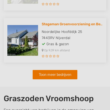
Stegeman Groenvoorziening en Be..
Noordelijke Hoofddijk 25
7443RV
Nijverdal
Gras & gazon
Op 9,09 km afstand
Toon meer bedrijven
Graszoden Vroomshoop