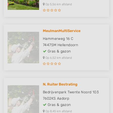
Op 5,56 km afstand
MeulmanMultiService
Hammerweg 16 C
7447SM
Hellendoorn
Gras & gazon
Op 6,52 km afstand
N. Ruiter Bestrating
Bedrijvenpark Twente Noord 103
7602KS
Aadorp
Gras & gazon
Op 8,45 km afstand