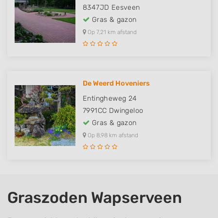
8347JD
Eesveen
Gras & gazon
Op 7,21 km afstand
De Weerd Hoveniers
Entingheweg 24
7991CC
Dwingeloo
Gras & gazon
Op 8,98 km afstand
Graszoden Wapserveen