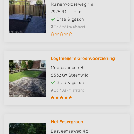
Ruinerwoldseweg 1 a
7975PD
Uffelte
Gras & gazon
Op 6,96 km afstand
Logtmeijer's Groenvoorziening
Moeraslanden 8
8332KW
Steenwijk
Gras & gazon
Op 7,08 km afstand
Het Eesergroen
Eesveenseweg 46