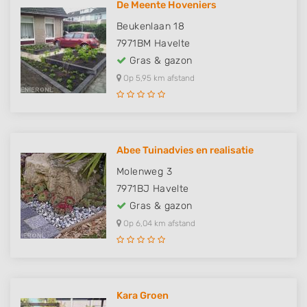
De Meente Hoveniers
Beukenlaan 18
7971BM
Havelte
Gras & gazon
Op 5,95 km afstand
Abee Tuinadvies en realisatie
Molenweg 3
7971BJ
Havelte
Gras & gazon
Op 6,04 km afstand
Kara Groen