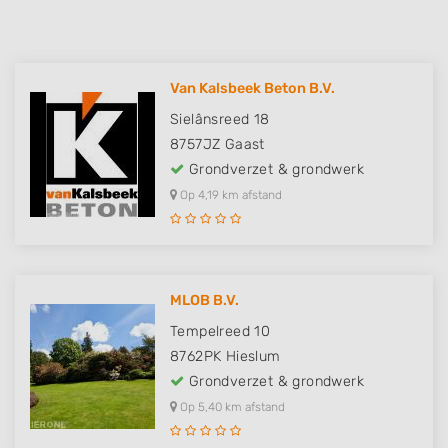
Van Kalsbeek Beton B.V.
Sielânsreed 18
8757JZ
Gaast
Grondverzet & grondwerk
Op 4,19 km afstand
MLOB B.V.
Tempelreed 10
8762PK
Hieslum
Grondverzet & grondwerk
Op 5,40 km afstand