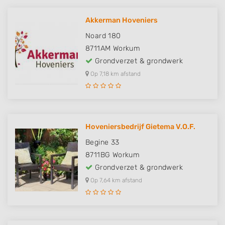
Akkerman Hoveniers
Noard 180
8711AM
Workum
Grondverzet & grondwerk
Op 7,18 km afstand
Hoveniersbedrijf Gietema V.O.F.
Begine 33
8711BG
Workum
Grondverzet & grondwerk
Op 7,64 km afstand