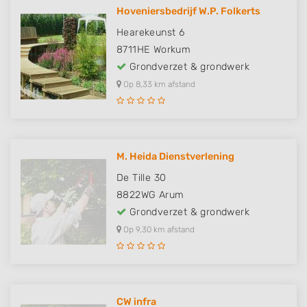
Hoveniersbedrijf W.P. Folkerts
Hearekeunst 6
8711HE
Workum
Grondverzet & grondwerk
Op 8,33 km afstand
M. Heida Dienstverlening
De Tille 30
8822WG
Arum
Grondverzet & grondwerk
Op 9,30 km afstand
CW infra