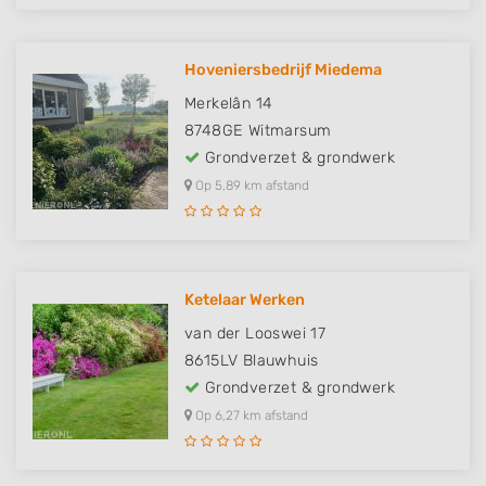
Hoveniersbedrijf Miedema
Merkelân 14
8748GE
Witmarsum
Grondverzet & grondwerk
Op 5,89 km afstand
Ketelaar Werken
van der Looswei 17
8615LV
Blauwhuis
Grondverzet & grondwerk
Op 6,27 km afstand