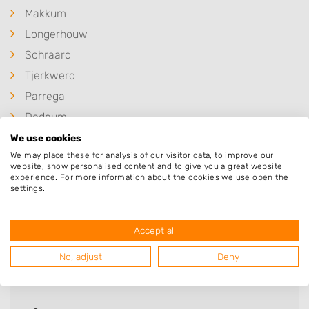
Makkum
Longerhouw
Schraard
Tjerkwerd
Parrega
Dedgum
Gaast
We use cookies
We may place these for analysis of our visitor data, to improve our
Wons
website, show personalised content and to give you a great website
experience. For more information about the cookies we use open the
Schettens
settings.
Accept all
Deze mensen gingen u voor
No, adjust
Deny