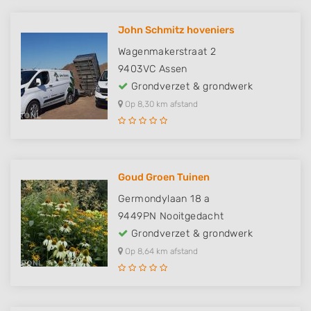
John Schmitz hoveniers
Wagenmakerstraat 2
9403VC
Assen
Grondverzet & grondwerk
Op 8,30 km afstand
Goud Groen Tuinen
Germondylaan 18 a
9449PN
Nooitgedacht
Grondverzet & grondwerk
Op 8,64 km afstand