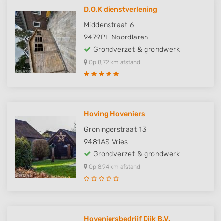
D.O.K dienstverlening
Middenstraat 6
9479PL
Noordlaren
Grondverzet & grondwerk
Op 8,72 km afstand
Hoving Hoveniers
Groningerstraat 13
9481AS
Vries
Grondverzet & grondwerk
Op 8,94 km afstand
Hoveniersbedrijf Dijk B.V.