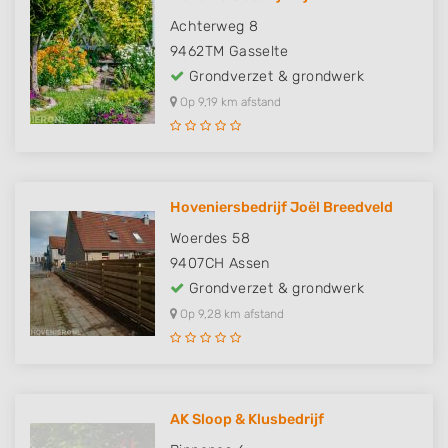
Achterweg 8
9462TM
Gasselte
Grondverzet & grondwerk
Op 9,19 km afstand
Hoveniersbedrijf Joël Breedveld
Woerdes 58
9407CH
Assen
Grondverzet & grondwerk
Op 9,28 km afstand
AK Sloop & Klusbedrijf