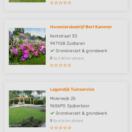
Hoveniersbedrijf Bert Kammer
Kerkstraat 30
9471GB
Zuidlaren
Grondverzet & grondwerk
Op 5,80 km afstand
Lagendijk Tuinservice
Molenwijk 25
9656PG
Spijkerboor
Grondverzet & grondwerk
Op 6,16 km afstand