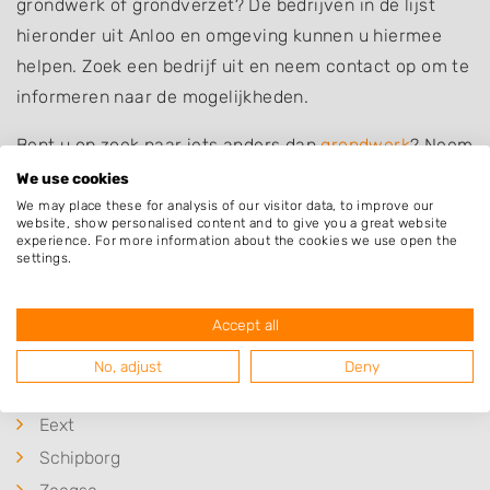
grondwerk of grondverzet? De bedrijven in de lijst
hieronder uit Anloo en omgeving kunnen u hiermee
helpen. Zoek een bedrijf uit en neem contact op om te
informeren naar de mogelijkheden.
Bent u op zoek naar iets anders dan
grondwerk
? Neem
dan eens een kijkje op het overzicht van hoveniers en
We use cookies
andere bedrijven in
Anloo
.
We may place these for analysis of our visitor data, to improve our
website, show personalised content and to give you a great website
experience. For more information about the cookies we use open the
settings.
Plaatsen in de buurt
Accept all
Annen
No, adjust
Deny
Gasteren
Eext
Schipborg