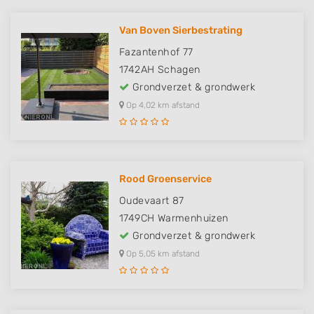
Van Boven Sierbestrating
Fazantenhof 77
1742AH
Schagen
Grondverzet & grondwerk
Op 4,02 km afstand
Rood Groenservice
Oudevaart 87
1749CH
Warmenhuizen
Grondverzet & grondwerk
Op 5,05 km afstand