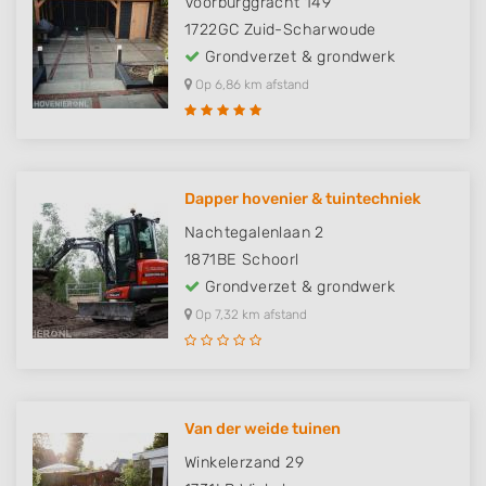
Voorburggracht 149
1722GC
Zuid-Scharwoude
Grondverzet & grondwerk
Op 6,86 km afstand
Dapper hovenier & tuintechniek
Nachtegalenlaan 2
1871BE
Schoorl
Grondverzet & grondwerk
Op 7,32 km afstand
Van der weide tuinen
Winkelerzand 29