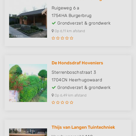
Ruigeweg 6 a
1754HA
Burgerbrug
Grondverzet & grondwerk
Op 6,11 km afstand
De Hondsdraf Hoveniers
Sterrenboschstraat 3
1704CN
Heerhugowaard
Grondverzet & grondwerk
Op 6,49 km afstand
Thijs van Langen Tuintechniek