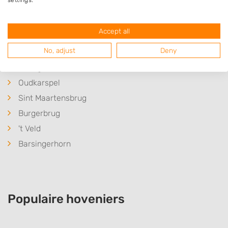
settings.
Warmenhuizen
Zijdewind
Accept all
Haringhuizen
No, adjust
Deny
Waarland
Schagen
Oudkarspel
Sint Maartensbrug
Burgerbrug
't Veld
Barsingerhorn
Populaire hoveniers