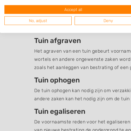
Grondverzet Egmond
Accept all
Een overzicht van hoveniers en en andere 
No, adjust
Deny
maken heeft met grondverzet en grondwerk,
Tuin afgraven
Het agraven van een tuin gebeurt voornamel
wortels en andere ongewenste zaken word
zoals het aanleggen van bestrating of een g
Tuin ophogen
De tuin ophogen kan nodig zijn om verzakki
andere zaken kan het nodig zijn om de tuin
Tuin egaliseren
De voornaamste reden voor het egaliseren v
van nieuwe bestrating de ondergrond te ega