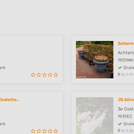
Scherm
Achterl
1901MH
erk
Grond
Op 3,19 
Onderho..
JS Allr
3e Oost
1931EC
erk
Grond
Op 3,55