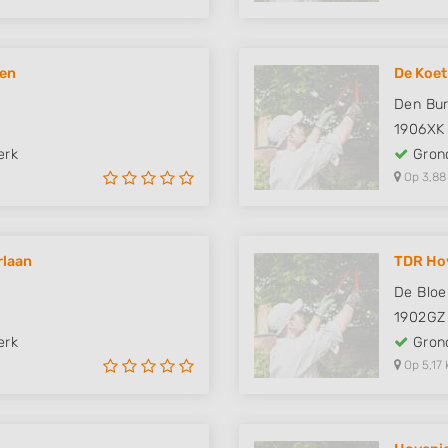
ven
De Koet
Den Bur
1906XK
erk
Grond
Op 3,88
rlaan
TDR Hov
De Blo
1902GZ
erk
Grond
Op 5,17 