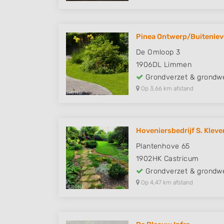
Pinea Ontwerp/Buitenle
De Omloop 3
1906DL
Limmen
Grondverzet & grondw
Op 3,66 km afstand
Hoveniersbedrijf S. Kleve
Plantenhove 65
1902HK
Castricum
Grondverzet & grondw
Op 4,47 km afstand