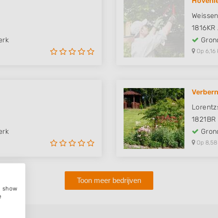
Hovenie
Weissen
1816KR
erk
Grond
Op 6,16 
Verbern
Lorentz
1821BR
erk
Grond
Op 8,58
Toon meer bedrijven
e, show
e