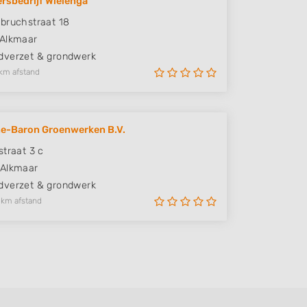
rsbedrijf Wielenga
bruchstraat 18
Alkmaar
verzet & grondwerk
km afstand
e-Baron Groenwerken B.V.
straat 3 c
Alkmaar
verzet & grondwerk
 km afstand