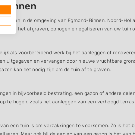
-Binnen
bedrijven in de omgeving van Egmond-Binnen, Noord-Hollan
 zoals het afgraven, ophogen en egaliseren van uw tuin o
ijk als voorbereidend werk bij het aanleggen of renoveren
en uitgegaven en vervangen door nieuwe vruchtbare gron
azon kan het nodig zijn om de tuin af te graven.
ngen in bijvoorbeeld bestrating, een gazon of andere dele
 op te hogen, zoals het aanleggen van een verhoogd terras
an een tuin is om verzakkingen te voorkomen. Zo is het bi
liseren. Maar ook bij de aanleg van een gazon is het van b