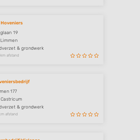
 Hoveniers
glaan 19
Limmen
verzet & grondwerk
 km afstand
eniersbedrijf
emen 177
Castricum
verzet & grondwerk
km afstand