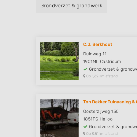
Grondverzet & grondwerk
C.J. Berkhout
Duinweg 11
1901ML
Castricum
Grondverzet & grondw
Op 1,62 km afstand
Ton Dekker Tuinaanleg & 
Oosterzijweg 130
1851PS
Heiloo
Grondverzet & grondw
Op 3,51 km afstand