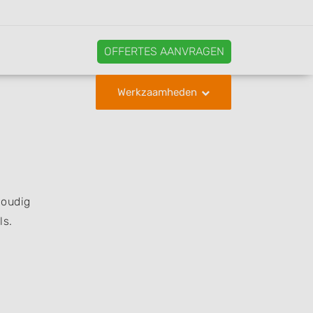
OFFERTES AANVRAGEN
Werkzaamheden
voudig
ls.