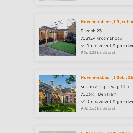
Hoveniersbedrijf Nijenhu
Bijvank 23
7681ZA
Vroomshoop
Grondverzet & grondw
Op 3,28 km afstand
Hoveniersbedrijf Gebr. Slu
Vroomshoopseweg 13 b
7683RH
Den Ham
Grondverzet & grondw
Op 3,63 km afstand