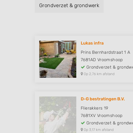
Grondverzet & grondwerk
Lukas infra
Prins Bernhardstraat 1 A
7681AD
Vroomshoop
Grondverzet & grondw
Op 2,76 km afstand
D-G bestratingen B.V.
Flierakkers 19
7681XV
Vroomshoop
Grondverzet & grondw
Op 3,17 km afstand