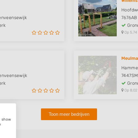
Willems
Hoofdw
enveensewijk
7676AB
erk
Grond
Op 5,74
Meulma
Hammer
enveensewijk
7447SM
erk
Grond
Op 8,02
Toon meer bedrijven
e, show
e