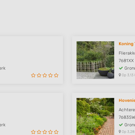
Koning 
Flierakk
7681XX
erk
Grond
Op 3,13 
Hovenie
Achtere
7683S
erk
Grond
Op 3,28