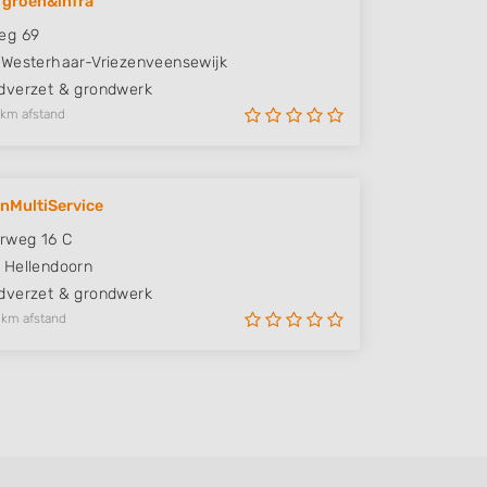
 groen&infra
eg 69
Westerhaar-Vriezenveensewijk
verzet & grondwerk
 km afstand
nMultiService
weg 16 C
Hellendoorn
verzet & grondwerk
 km afstand