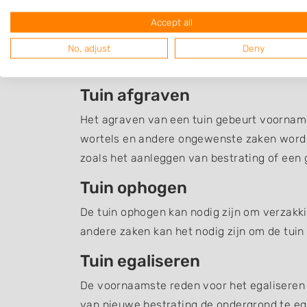
Grondverzet Geerdijk
Accept all
Een overzicht van hoveniers en en andere b
No, adjust
Deny
met grondverzet en grondwerk, zoals het a
Tuin afgraven
Het agraven van een tuin gebeurt voornamel
wortels en andere ongewenste zaken word
zoals het aanleggen van bestrating of een g
Tuin ophogen
De tuin ophogen kan nodig zijn om verzakki
andere zaken kan het nodig zijn om de tuin
Tuin egaliseren
De voornaamste reden voor het egaliseren v
van nieuwe bestrating de ondergrond te ega