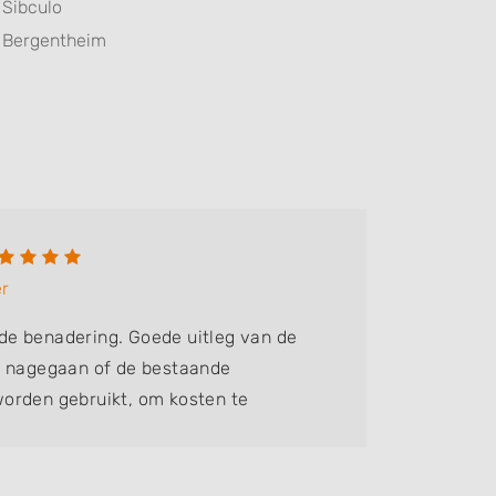
Sibculo
Bergentheim
H. De
er
Bedrijf:
H
e benadering. Goede uitleg van de
Snel ger
t nagegaan of de bestaande
orden gebruikt, om kosten te
et de klant en contactueel sterk.