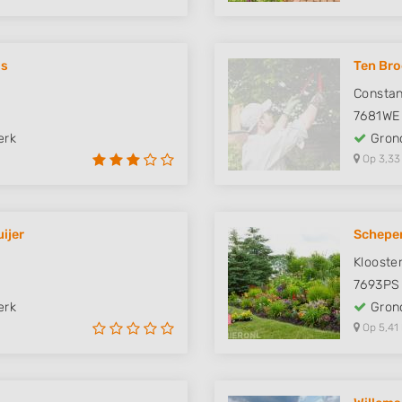
is
Ten Bro
Constan
7681WE
erk
Grond
Op 3,33
ijer
Schepe
Klooster
7693PS
erk
Grond
Op 5,41