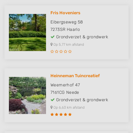
Fris Hoveniers
Eibergseweg 58
7273SR
Haarlo
Grondverzet & grondwerk
Op 5,77 km afstand
Heinneman Tuincreatief
Weemerhof 47
7161CG
Neede
Grondverzet & grondwerk
Op 6,63 km afstand