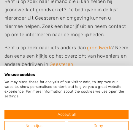
Bent u op zoek naar iemand die u kan helpen bij
grondwerk of grondverzet? De bedrijven in de lijst
hieronder uit Geesteren en omgeving kunnen u
hiermee helpen. Zoek een bedrijf uit en neem contact
op om te informeren naar de mogelijkheden.
Bent u op zoek naar iets anders dan
grondwerk
? Neem
dan eens een kijkje op het overzicht van hoveniers en
andere bedrijven in
Geesteren
.
We use cookies
We may place these for analysis of our visitor data, to improve our
website, show personalised content and to give you a great website
experience. For more information about the cookies we use open the
Plaatsen in de buurt
settings.
Borculo
Accept all
Gelselaar
Haarlo
No, adjust
Deny
Barchem