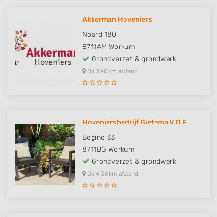
Akkerman Hoveniers
Noard 180
8711AM
Workum
Grondverzet & grondwerk
Op 3,90 km afstand
Hoveniersbedrijf Gietema V.O.F.
Begine 33
8711BG
Workum
Grondverzet & grondwerk
Op 4,38 km afstand