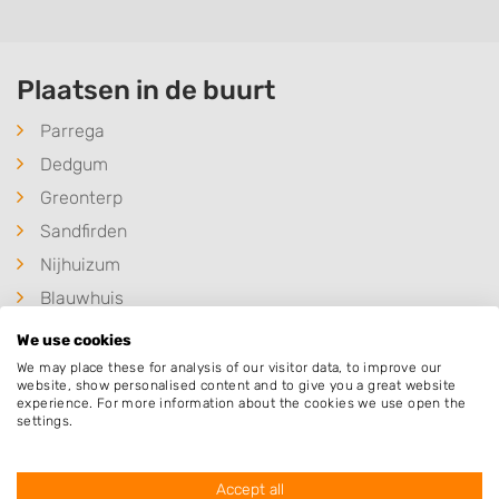
Plaatsen in de buurt
Parrega
Dedgum
Greonterp
Sandfirden
Nijhuizum
Blauwhuis
Ferwoude
We use cookies
Tjerkwerd
We may place these for analysis of our visitor data, to improve our
website, show personalised content and to give you a great website
Workum
experience. For more information about the cookies we use open the
settings.
Westhem
Wolsum
Accept all
Allingawier