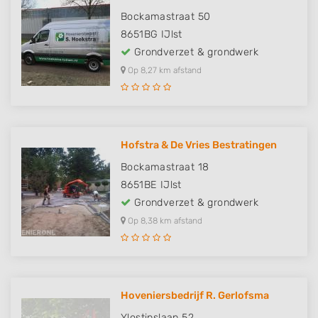
Bockamastraat 50
8651BG
IJlst
Grondverzet & grondwerk
Op 8,27 km afstand
Hofstra & De Vries Bestratingen
Bockamastraat 18
8651BE
IJlst
Grondverzet & grondwerk
Op 8,38 km afstand
Hoveniersbedrijf R. Gerlofsma
Ylostinslaan 52