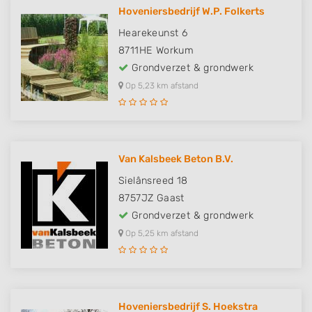
Hoveniersbedrijf W.P. Folkerts
Hearekeunst 6
8711HE
Workum
Grondverzet & grondwerk
Op 5,23 km afstand
Van Kalsbeek Beton B.V.
Sielânsreed 18
8757JZ
Gaast
Grondverzet & grondwerk
Op 5,25 km afstand
Hoveniersbedrijf S. Hoekstra