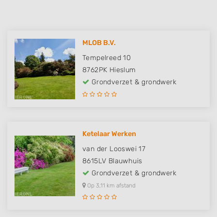
MLOB B.V.
Tempelreed 10
8762PK
Hieslum
Grondverzet & grondwerk
Ketelaar Werken
van der Looswei 17
8615LV
Blauwhuis
Grondverzet & grondwerk
Op 3,11 km afstand