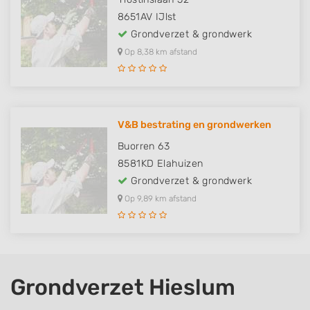
8651AV
IJlst
Grondverzet & grondwerk
Op 8,38 km afstand
V&B bestrating en grondwerken
Buorren 63
8581KD
Elahuizen
Grondverzet & grondwerk
Op 9,89 km afstand
Grondverzet Hieslum