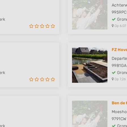
Achter
9959PC
erk
Grond
Op 6,07
FZ Hove
Departe
9981GA
erk
Grond
Op 7,26
Ben de 
Moesho
9791CW
erk
Grond