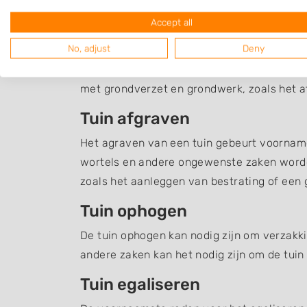
Accept all
Grondverzet Huizing
No, adjust
Deny
Een overzicht van hoveniers en en andere 
met grondverzet en grondwerk, zoals het a
Tuin afgraven
Het agraven van een tuin gebeurt voornamel
wortels en andere ongewenste zaken word
zoals het aanleggen van bestrating of een g
Tuin ophogen
De tuin ophogen kan nodig zijn om verzakki
andere zaken kan het nodig zijn om de tuin
Tuin egaliseren