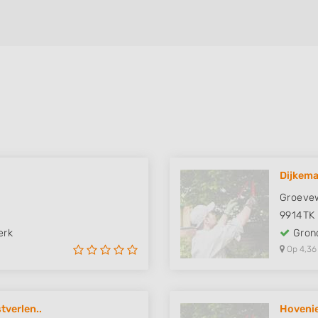
Dijkema
Groeve
9914TK
erk
Grond
Op 4,36
tverlen..
Hovenie