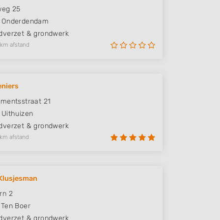
weg 25
Onderdendam
verzet & grondwerk
 km afstand
niers
mentsstraat 21
Uithuizen
verzet & grondwerk
 km afstand
Klusjesman
rn 2
Ten Boer
verzet & grondwerk