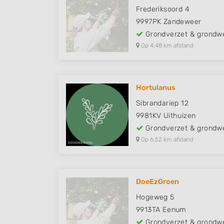
Frederiksoord 4
9997PK
Zandeweer
Grondverzet & grondw
Op 4,48 km afstand
Hortulanus
Sibrandariep 12
9981KV
Uithuizen
Grondverzet & grondw
Op 6,52 km afstand
DoeEzGroen
Hogeweg 5
9913TA
Eenum
Grondverzet & grondw