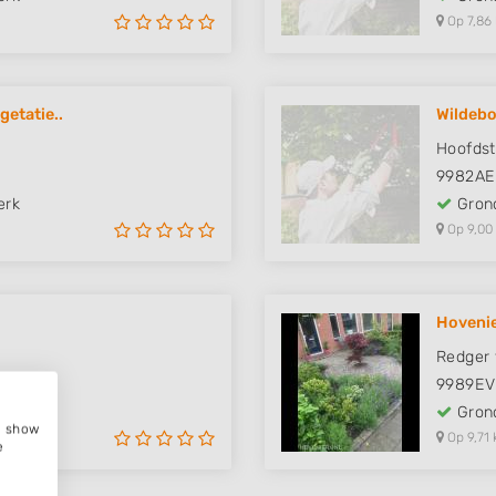
Op 7,86
getatie..
Wildebo
Hoofdst
9982AE
erk
Grond
Op 9,00
Hovenie
Redger 
9989EV
erk
Grond
e, show
Op 9,71 
e