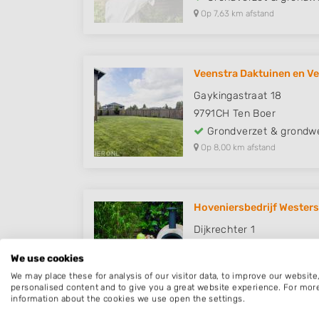
Op 7,63 km afstand
Veenstra Daktuinen en Ve
Gaykingastraat 18
9791CH
Ten Boer
Grondverzet & grondw
Op 8,00 km afstand
Hoveniersbedrijf Westers
Dijkrechter 1
9951LS
Winsum
We use cookies
Grondverzet & grondw
We may place these for analysis of our visitor data, to improve our websit
Op 9,67 km afstand
personalised content and to give you a great website experience. For mor
information about the cookies we use open the settings.