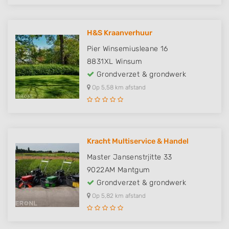
H&S Kraanverhuur
Pier Winsemiusleane 16
8831XL
Winsum
Grondverzet & grondwerk
Op 5,58 km afstand
Kracht Multiservice & Handel
Master Jansenstrjitte 33
9022AM
Mantgum
Grondverzet & grondwerk
Op 5,82 km afstand