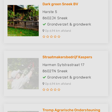
Dark green Sneek BV
Harste 5
8602JX
Sneek
Grondverzet & grondwerk
Op 6,94 km afstand
Straatmakersbedrijf Kaspers
Harmen Sytstrastraat 17
8602TN
Sneek
Grondverzet & grondwerk
Op 6,94 km afstand
Tromp Agrarische Ondersteuning