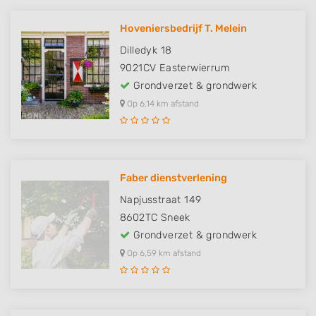
Hoveniersbedrijf T. Melein
Dilledyk 18
9021CV
Easterwierrum
Grondverzet & grondwerk
Op 6,14 km afstand
Faber dienstverlening
Napjusstraat 149
8602TC
Sneek
Grondverzet & grondwerk
Op 6,59 km afstand