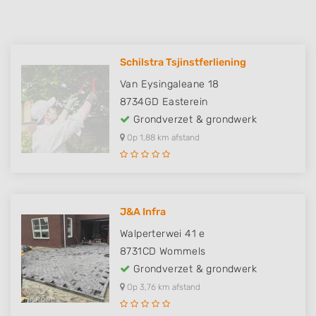
Schilstra Tsjinstferliening
Van Eysingaleane 18
8734GD
Easterein
Grondverzet & grondwerk
Op 1,88 km afstand
J&A Infra
Walperterwei 41 e
8731CD
Wommels
Grondverzet & grondwerk
Op 3,76 km afstand