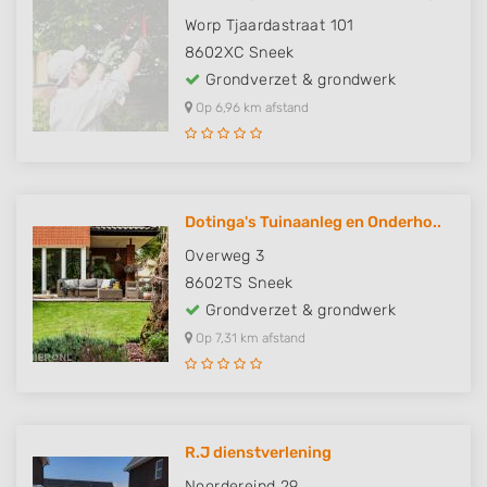
Worp Tjaardastraat 101
8602XC
Sneek
Grondverzet & grondwerk
Op 6,96 km afstand
Dotinga's Tuinaanleg en Onderho..
Overweg 3
8602TS
Sneek
Grondverzet & grondwerk
Op 7,31 km afstand
R.J dienstverlening
Noordereind 29