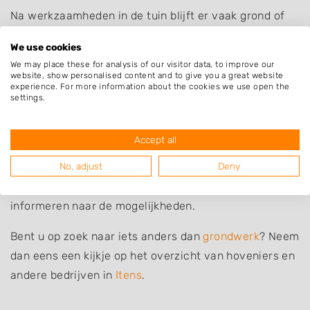
Na werkzaamheden in de tuin blijft er vaak grond of
zand over. U kunt deze grond zelf afvoeren naar de
We use cookies
milieustraat of de grond laten afvoeren door een
We may place these for analysis of our visitor data, to improve our
professional zoals een hovenier of grondwerker.
website, show personalised content and to give you a great website
experience. For more information about the cookies we use open the
settings.
Grondwerk laten uitvoeren
Bent u op zoek naar iemand die u kan helpen bij
Accept all
grondwerk of grondverzet? De bedrijven in de lijst
No, adjust
Deny
hieronder uit Itens en omgeving kunnen u hiermee
helpen. Zoek een bedrijf uit en neem contact op om te
informeren naar de mogelijkheden.
Bent u op zoek naar iets anders dan
grondwerk
? Neem
dan eens een kijkje op het overzicht van hoveniers en
andere bedrijven in
Itens
.