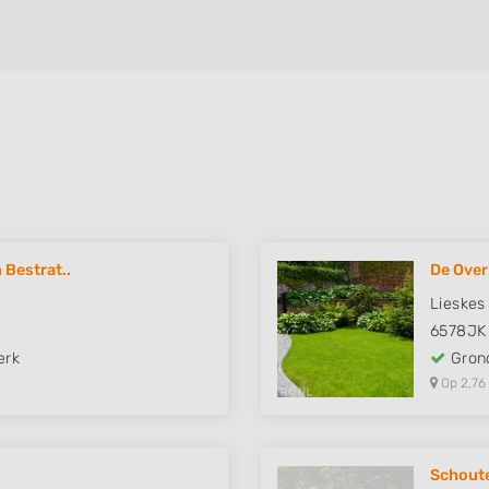
Bestrat..
De Over
Lieskes
6578JK
erk
Grond
Op 2,76
Schout