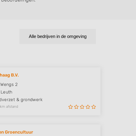
Alle bedrijven in de omgeving
haag B.V.
 Wengs 2
Leuth
verzet & grondwerk
 km afstand
en Groencultuur