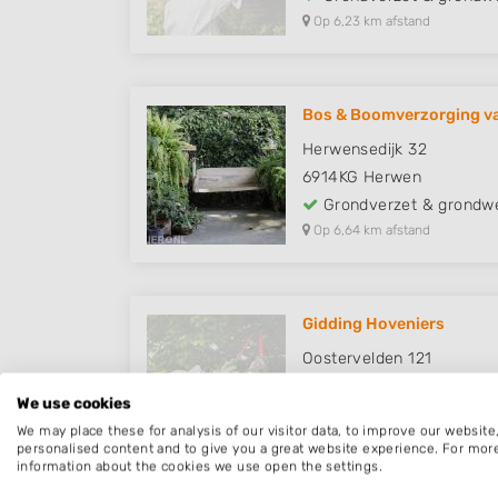
Op 6,23 km afstand
Bos & Boomverzorging va
Herwensedijk 32
6914KG
Herwen
Grondverzet & grondw
Op 6,64 km afstand
Gidding Hoveniers
Oostervelden 121
6681WT
Bemmel
We use cookies
Grondverzet & grondw
We may place these for analysis of our visitor data, to improve our websit
Op 7,38 km afstand
personalised content and to give you a great website experience. For mor
information about the cookies we use open the settings.