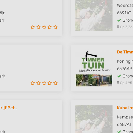
Woerdse
ijn
6691AT
erk
Grond
Op 3,36
De Tim
Koningi
6576AP
erk
Grond
Op 4,95
ijf Pet..
Kuba In
Kampse
6687AT
erk
Grond