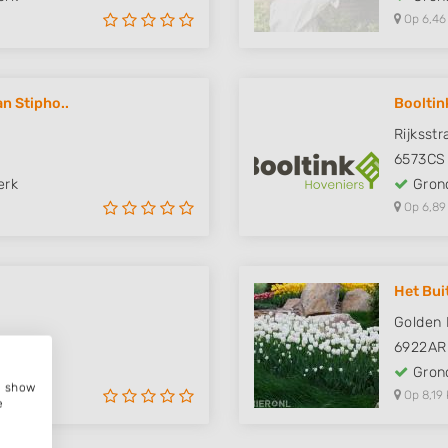
Op 6,46
n Stipho..
Booltin
Rijksst
6573CS
erk
Grond
Op 6,89
Het Bui
Golden 
6922AR
erk
Grond
e, show
Op 8,19 
e