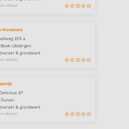
 km afstand
k Hoveniers
raatweg 225 a
Beek-Ubbergen
verzet & grondwerk
 km afstand
tenrijk
Delicious 87
Duiven
verzet & grondwerk
km afstand