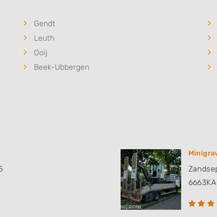
Gendt
Leuth
Ooij
Beek-Ubbergen
Minigra
5
Zandse
6663KA