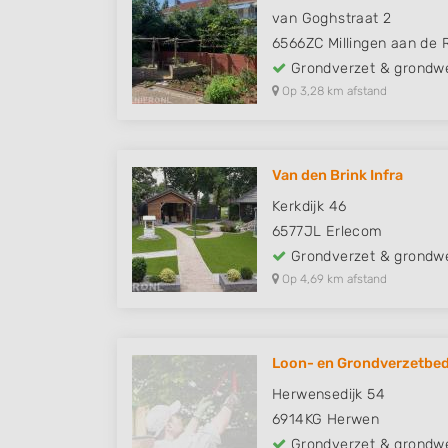
van Goghstraat 2
6566ZC
Millingen aan de R
Grondverzet & grondw
Op 3,28 km afstand
Van den Brink Infra
Kerkdijk 46
6577JL
Erlecom
Grondverzet & grondw
Op 4,69 km afstand
Loon- en Grondverzetbedr
Herwensedijk 54
6914KG
Herwen
Grondverzet & grondw