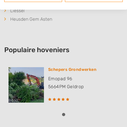
Deurne
Liessel
Heusden Gem Asten
Populaire hoveniers
Schepers Grondwerken
Emopad 96
5664PM
Geldrop