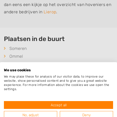
dan eens een kijkje op het overzicht van hoveniers en
andere bedrijven in
Lierop
.
Plaatsen in de buurt
Someren
Ommel
Asten
We use cookies
Mierlo
We may place these for analysis of our visitor data, to improve our
Vlierden
website, show personalised content and to give you a great website
experience. For more information about the cookies we use open the
Helmond
settings.
Heeze
Geldrop
Accept all
Sterksel
No, adjust
Deny