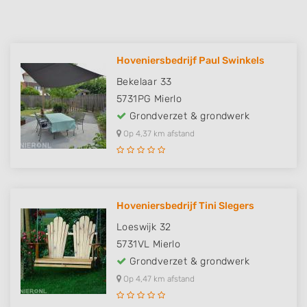
Hoveniersbedrijf Paul Swinkels
Bekelaar 33
5731PG
Mierlo
Grondverzet & grondwerk
Op 4,37 km afstand
Hoveniersbedrijf Tini Slegers
Loeswijk 32
5731VL
Mierlo
Grondverzet & grondwerk
Op 4,47 km afstand