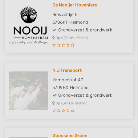
De Nooijer Hoveniers
Biesveldje 5
5706KT
Helmond
Grondverzet & grondwerk
Op 6,36 km afstand
N.J Transport
Kempenhof 47
5709BX
Helmond
Grondverzet & grondwerk
Op 6,47 km afstand
Goossens Groen