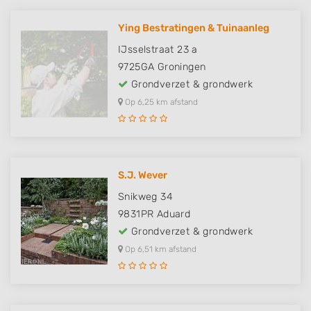
Ying Bestratingen & Tuinaanleg
IJsselstraat 23 a
9725GA
Groningen
Grondverzet & grondwerk
Op 6,25 km afstand
S.J. Wever
Snikweg 34
9831PR
Aduard
Grondverzet & grondwerk
Op 6,51 km afstand