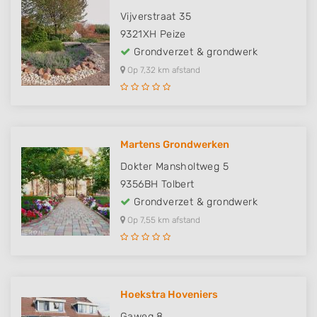
Vijverstraat 35
9321XH
Peize
Grondverzet & grondwerk
Op 7,32 km afstand
Martens Grondwerken
Dokter Mansholtweg 5
9356BH
Tolbert
Grondverzet & grondwerk
Op 7,55 km afstand
Hoekstra Hoveniers
Gaweg 8