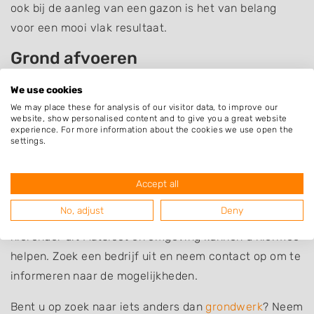
ook bij de aanleg van een gazon is het van belang
voor een mooi vlak resultaat.
Grond afvoeren
Na werkzaamheden in de tuin blijft er vaak grond of
We use cookies
zand over. U kunt deze grond zelf afvoeren naar de
We may place these for analysis of our visitor data, to improve our
website, show personalised content and to give you a great website
milieustraat of de grond laten afvoeren door een
experience. For more information about the cookies we use open the
professional zoals een hovenier of grondwerker.
settings.
Grondwerk laten uitvoeren
Accept all
Bent u op zoek naar iemand die u kan helpen bij
No, adjust
Deny
grondwerk of grondverzet? De bedrijven in de lijst
hieronder uit Matsloot en omgeving kunnen u hiermee
helpen. Zoek een bedrijf uit en neem contact op om te
informeren naar de mogelijkheden.
Bent u op zoek naar iets anders dan
grondwerk
? Neem