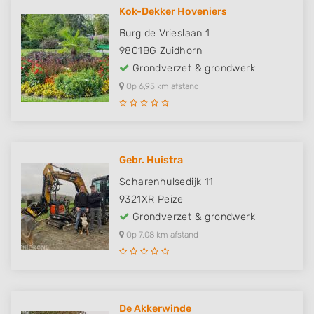
Kok-Dekker Hoveniers
Burg de Vrieslaan 1
9801BG
Zuidhorn
Grondverzet & grondwerk
Op 6,95 km afstand
Gebr. Huistra
Scharenhulsedijk 11
9321XR
Peize
Grondverzet & grondwerk
Op 7,08 km afstand
De Akkerwinde