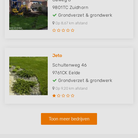
9801TC
Zuidhorn
Grondverzet & grondwerk
Op 8,67 km afstand
Jeto
Schultenweg 46
9761CK
Eelde
Grondverzet & grondwerk
Op 9,20 km afstand
Toon meer bedrijven