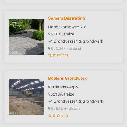
Somers Bestrating
Hoppekampweg 2 a
9321BG
Peize
Grondverzet & grondwerk
Op 5,34 km afstand
Boelens Grondwerk
Kortlandsweg 6
9321GA
Peize
Grondverzet & grondwerk
Op 5,95 km afstand