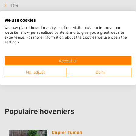
Deil
Waardenburg
We use cookies
Geldermalsen
We may place these for analysis of our visitor data, to improve our
Opijnen
website, show personalised content and to give you a great website
experience. For more information about the cookies we use open the
Neerijnen
settings.
Enspijk
Tuil
Accept all
Zaltbommel
No, adjust
Deny
Erichem
Populaire hoveniers
Copier Tuinen