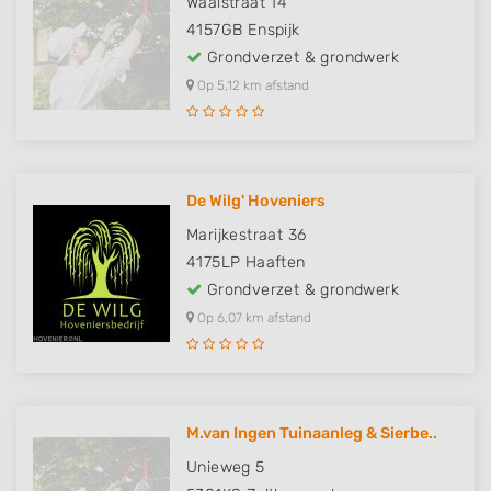
Waalstraat 14
4157GB
Enspijk
Grondverzet & grondwerk
Op 5,12 km afstand
De Wilg' Hoveniers
Marijkestraat 36
4175LP
Haaften
Grondverzet & grondwerk
Op 6,07 km afstand
M.van Ingen Tuinaanleg & Sierbe..
Unieweg 5