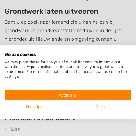
Grondwerk laten uitvoeren
Bent u op zoek naar iemand die u kan helpen bij
grondwerk of grondverzet? De bedrijven in de lijst
hieronder uit Nieuwlande en omgeving kunnen u
hiermee helpen. Zoek een bedrijf uit en neem contact
We use cookies
op om te informeren naar de mogelijkheden.
We may place these for analysis of our visitor data, to improve our
website, show personalised content and to give you a great website
Bent u op zoek naar iets anders dan
grondwerk
? Neem
experience. For more information about the cookies we use open the
settings.
dan eens een kijkje op het overzicht van hoveniers en
andere bedrijven in
Nieuwlande
.
Accept all
No, adjust
Deny
Plaatsen in de buurt
Elim