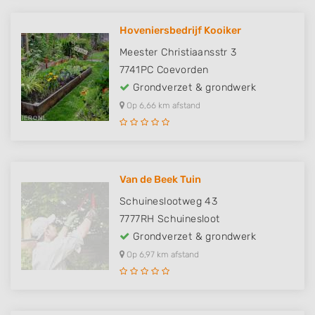
Hoveniersbedrijf Kooiker
Meester Christiaansstr 3
7741PC
Coevorden
Grondverzet & grondwerk
Op 6,66 km afstand
Van de Beek Tuin
Schuineslootweg 43
7777RH
Schuinesloot
Grondverzet & grondwerk
Op 6,97 km afstand