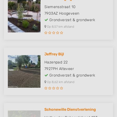
Siemensstraat 10
7903AZ
Hoogeveen
Grondverzet & grondwerk
Op 8,57 km afstand
Jeffrey Bijl
Hazenpad 22
7927PH
Alteveer
Grondverzet & grondwerk
Op 8,62 km afstand
Schonewille Dienstverlening