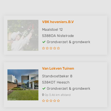
VBK hoveniers.B.V
Maalstoel 12
5388DA
Nistelrode
Grondverzet & grondwerk
Van Lokven Tuinen
Standvoetbeker 8
5384DT
Heesch
Grondverzet & grondwerk
Op 3,46 km afstand