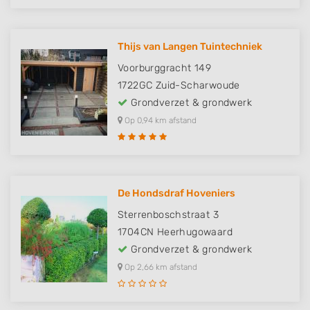
Thijs van Langen Tuintechniek
Voorburggracht 149
1722GC
Zuid-Scharwoude
Grondverzet & grondwerk
Op 0,94 km afstand
De Hondsdraf Hoveniers
Sterrenboschstraat 3
1704CN
Heerhugowaard
Grondverzet & grondwerk
Op 2,66 km afstand