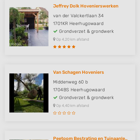
Jeffrey Dolk Hovenierswerken
van der Valckertlaan 34
1701KR
Heerhugowaard
Grondverzet & grondwerk
Op 4,20 km afstand
Van Schagen Hoveniers
Middenweg 60 b
1704BS
Heerhugowaard
Grondverzet & grondwerk
Op 4,40 km afstand
Peetoom Bestrating en Tuinaanle..