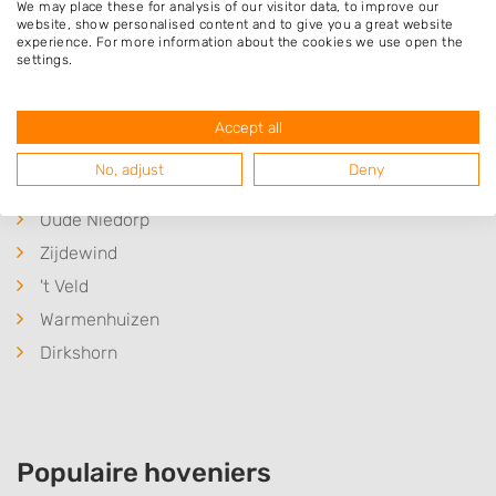
We may place these for analysis of our visitor data, to improve our
Zuid-Scharwoude
website, show personalised content and to give you a great website
experience. For more information about the cookies we use open the
Broek op Langedijk
settings.
Waarland
Sint Pancras
Accept all
Heerhugowaard
No, adjust
Deny
Koedijk
Oude Niedorp
Zijdewind
't Veld
Warmenhuizen
Dirkshorn
Populaire hoveniers