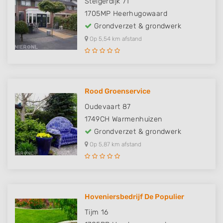
Steigerdijk 71
1705MP
Heerhugowaard
Grondverzet & grondwerk
Op 5,54 km afstand
Rood Groenservice
Oudevaart 87
1749CH
Warmenhuizen
Grondverzet & grondwerk
Op 5,87 km afstand
Hoveniersbedrijf De Populier
Tijm 16