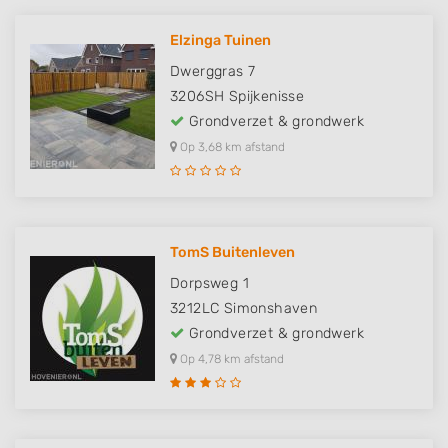
Elzinga Tuinen
Dwerggras 7
3206SH
Spijkenisse
Grondverzet & grondwerk
Op 3,68 km afstand
TomS Buitenleven
Dorpsweg 1
3212LC
Simonshaven
Grondverzet & grondwerk
Op 4,78 km afstand