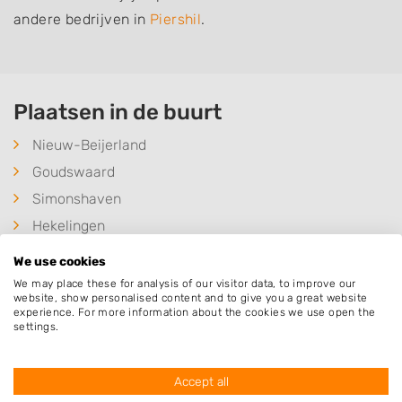
andere bedrijven in
Piershil
.
Plaatsen in de buurt
Nieuw-Beijerland
Goudswaard
Simonshaven
Hekelingen
Putten
We use cookies
Zuidland
We may place these for analysis of our visitor data, to improve our
website, show personalised content and to give you a great website
Zuid-Beijerland
experience. For more information about the cookies we use open the
settings.
Spijkenisse
Abbenbroek
Accept all
Hoogvliet Rotterdam