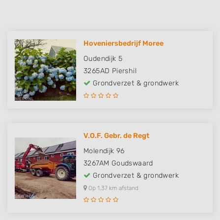
Hoveniersbedrijf Moree
Oudendijk 5
3265AD
Piershil
Grondverzet & grondwerk
V.O.F. Gebr. de Regt
Molendijk 96
3267AM
Goudswaard
Grondverzet & grondwerk
Op 1,37 km afstand