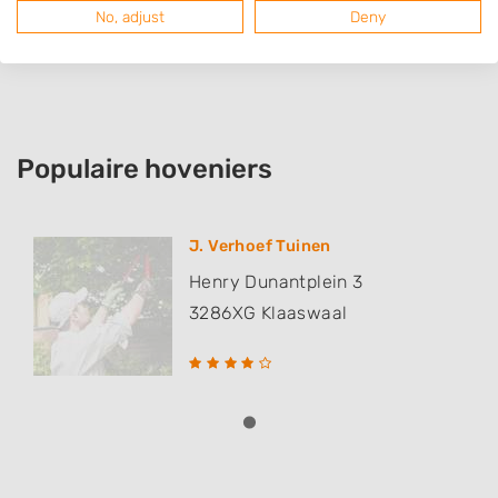
Oud-Beijerland
No, adjust
Deny
Geervliet
Populaire hoveniers
J. Verhoef Tuinen
Henry Dunantplein 3
3286XG
Klaaswaal