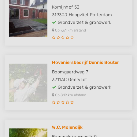
Komijnhof 53
3193JJ
Hoogvliet Rotterdam
Grondverzet & grondwerk
Op 7,61 km afstand
Hoveniersbedrijf Dennis Bouter
Boomgaardweg 7
3211AC
Geervliet
Grondverzet & grondwerk
Op 8,19 km afstand
W.C. Molendijk
Bommelskoussedijk 9