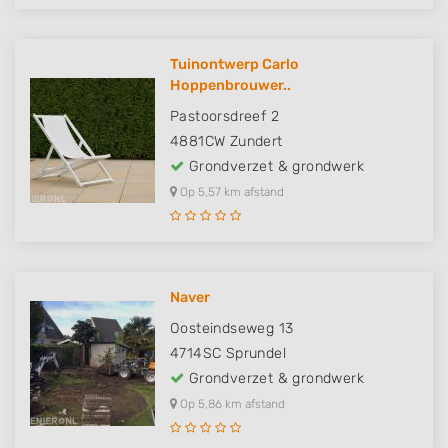
Tuinontwerp Carlo
Hoppenbrouwer..
Pastoorsdreef 2
4881CW
Zundert
Grondverzet & grondwerk
Op 5,57 km afstand
Naver
Oosteindseweg 13
4714SC
Sprundel
Grondverzet & grondwerk
Op 5,86 km afstand