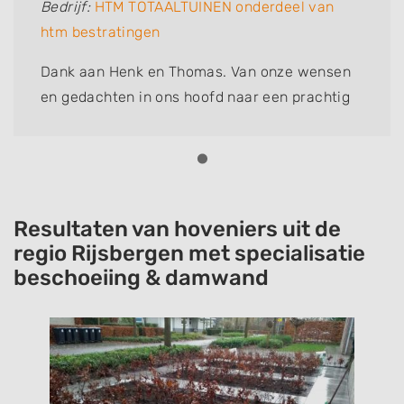
Bedrijf:
HTM TOTAALTUINEN onderdeel van
htm bestratingen
Dank aan Henk en Thomas. Van onze wensen
en gedachten in ons hoofd naar een prachtig
ontwerp (Thomas) op papier naar een
schitterende tuin. Vader en zoon zijn harde
werkers. Denken mee, plotselinge
veranderingen in de tuin, allemaal geen
probleem. Door het slechte, natte weer en nog
Resultaten van hoveniers uit de
wat meer tegenslagen heeft de aanleg langer
regio Rijsbergen met specialisatie
beschoeiing & damwand
geduurd dan gepland, maar dat kan gebeuren.
Wij maken daar niet zo'n probleem van. De
mannen zijn eerlijke harde werkers. Henk en
Thomas, Dank jullie wel voor onze droomtuin.
Sylvia en Ingrid.