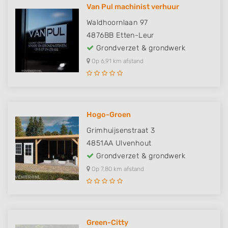
Van Pul machinist verhuur
Waldhoornlaan 97
4876BB
Etten-Leur
Grondverzet & grondwerk
Op 6,91 km afstand
Hogo-Groen
Grimhuijsenstraat 3
4851AA
Ulvenhout
Grondverzet & grondwerk
Op 7,80 km afstand
Green-Citty