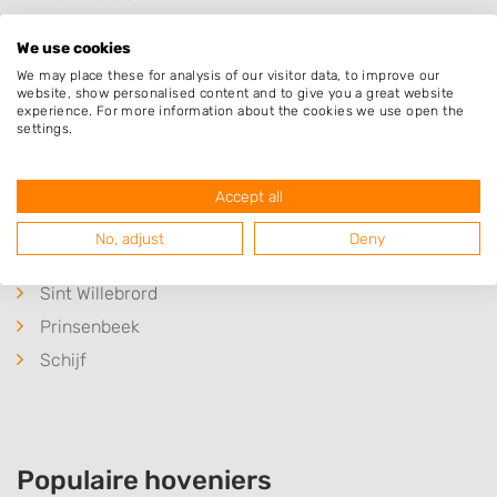
Galder
We use cookies
Zundert
We may place these for analysis of our visitor data, to improve our
Strijbeek
website, show personalised content and to give you a great website
experience. For more information about the cookies we use open the
Ulvenhout
settings.
Wernhout
Sprundel
Accept all
Breda
No, adjust
Deny
Etten-Leur
Sint Willebrord
Prinsenbeek
Schijf
Populaire hoveniers