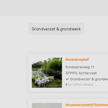
Grondverzet & grondwerk
Groenkreatief
Emelaarseweg 11
3791PS
Achterveld
Grondverzet & grondw
Op 1,28 km afstand
Hoveniersbedrijf Schimm