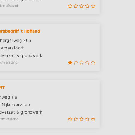
 km afstand
rsbedrijf 't Hofland
nbergerweg 203
Amersfoort
verzet & grondwerk
 km afstand
RT
nweg 1 a
X
Nijkerkerveen
verzet & grondwerk
 km afstand