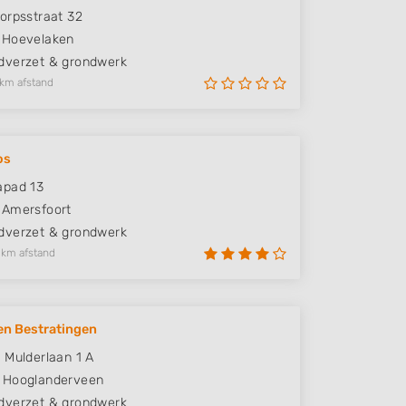
orpsstraat 32
Hoevelaken
verzet & grondwerk
 km afstand
os
apad 13
Amersfoort
verzet & grondwerk
 km afstand
en Bestratingen
 Mulderlaan 1 A
Hooglanderveen
verzet & grondwerk