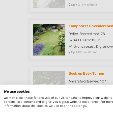
Op 3,31 km afstand
Kamphorst Hoveniersbedr
Reijer Bronsstraat 28
3784KK
Terschuur
Grondverzet & grondw
Op 4,02 km afstand
Beek en Beek Tuinen
Amersfoortseweg 107
3864ND
Nijkerkerveen
We use cookies
Grondverzet & grondw
We may place these for analysis of our visitor data, to improve our websit
Op 4,45 km afstand
personalised content and to give you a great website experience. For mor
information about the cookies we use open the settings.