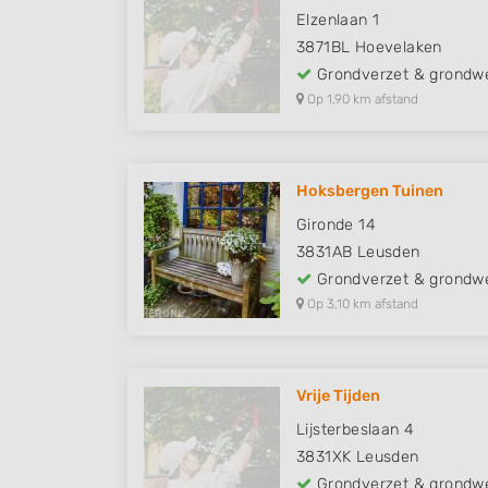
Elzenlaan 1
3871BL
Hoevelaken
Grondverzet & grondw
Op 1,90 km afstand
Hoksbergen Tuinen
Gironde 14
3831AB
Leusden
Grondverzet & grondw
Op 3,10 km afstand
Vrije Tijden
Lijsterbeslaan 4
3831XK
Leusden
Grondverzet & grondw