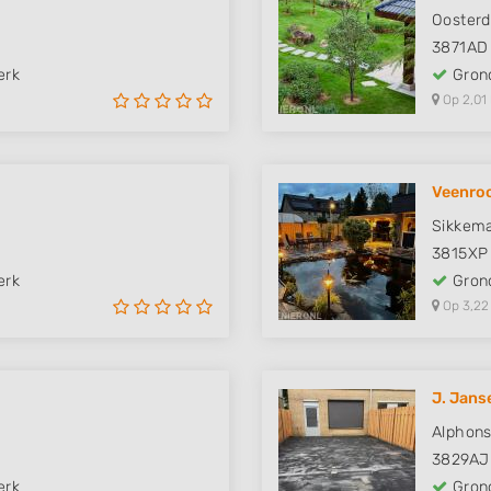
Oosterd
3871AD
erk
Grond
Op 2,01
Veenro
Sikkem
3815XP
erk
Grond
Op 3,22
J. Jans
Alphons
3829AJ
erk
Grond