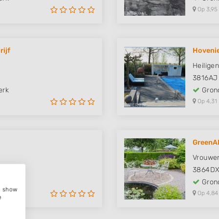
Op 3,95
ijf
Hovenie
Heilige
3816AJ
erk
Grond
Op 4,31
GreenA
Vrouwe
3864D
erk
Grond
e, show
Op 4,84
e