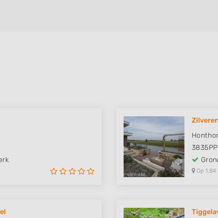
Zilvere
Honthor
3835PP
erk
Grond
Op 1,84
el
Tiggela