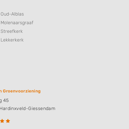
Oud-Alblas
Molenaarsgraaf
Streefkerk
Lekkerkerk
n Groenvoorziening
g 45
Hardinxveld-Giessendam