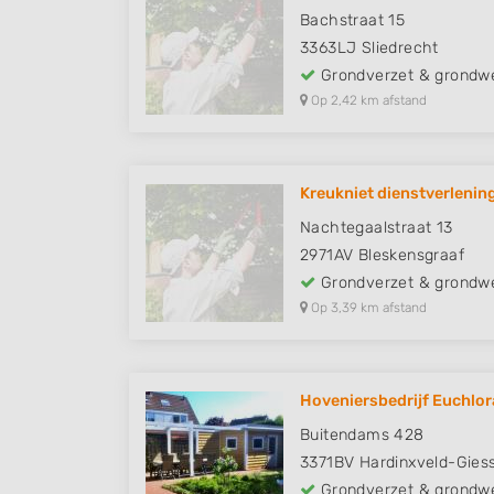
Bachstraat 15
3363LJ
Sliedrecht
Grondverzet & grondw
Op 2,42 km afstand
Kreukniet dienstverlenin
Nachtegaalstraat 13
2971AV
Bleskensgraaf
Grondverzet & grondw
Op 3,39 km afstand
Hoveniersbedrijf Euchlor
Buitendams 428
3371BV
Hardinxveld-Gie
Grondverzet & grondw