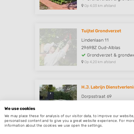
Op 4,03 km afstand
Tuijtel Grondverzet
Lindenlaan 11
2969BZ
Oud-Alblas
Grondverzet & grondw
Op 4,20 km afstand
H.J. Labrijn Dienstverlen
Dorpsstraat 69
2969AD
Oud-Alblas
We use cookies
Grondverzet & grondw
We may place these for analysis of our visitor data, to improve our websit
Op 4,44 km afstand
personalised content and to give you a great website experience. For mor
information about the cookies we use open the settings.