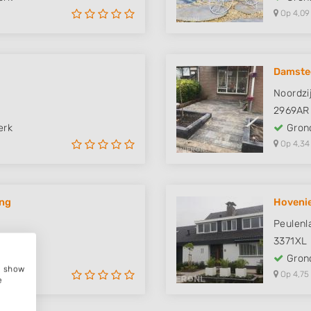
Op 4,09
Damste
Noordzi
2969AR
erk
Grond
Op 4,34
ing
Hovenie
Peulenl
3371XL
erk
Grond
e, show
Op 4,75
e