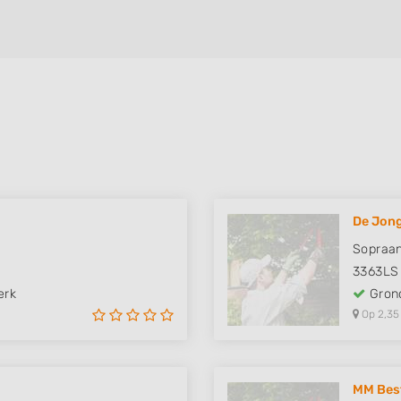
De Jong
Sopraa
3363LS
erk
Grond
Op 2,35
MM Bes