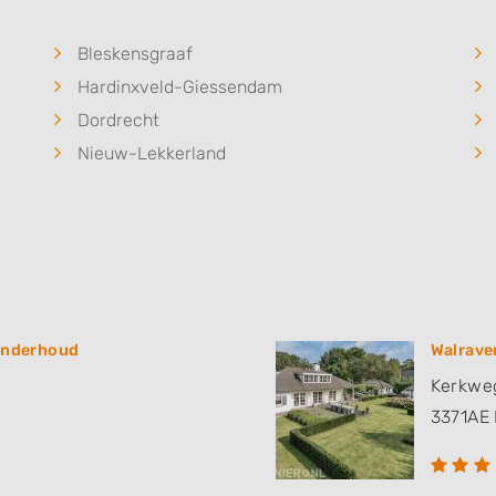
Bleskensgraaf
Hardinxveld-Giessendam
Dordrecht
Nieuw-Lekkerland
onderhoud
Walrave
Kerkwe
3371AE