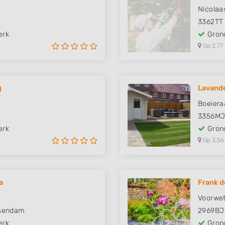
Nicolaa
3362TT
erk
Grond
Op 2,77
g
Lavande
Boeiera
3356M
erk
Grond
Op 3,56
a
Frank d
Voorwet
ssendam
2969BJ
erk
Grond