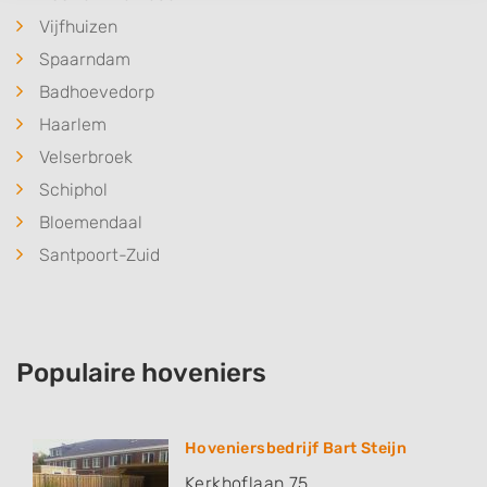
Vijfhuizen
Spaarndam
Badhoevedorp
Haarlem
Velserbroek
Schiphol
Bloemendaal
Santpoort-Zuid
Populaire hoveniers
Hoveniersbedrijf Bart Steijn
Kerkhoflaan 75