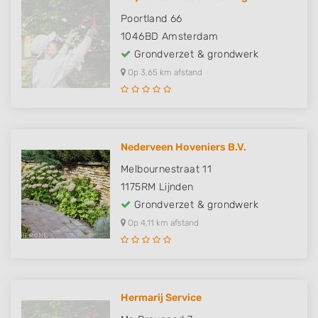
Poortland 66
1046BD
Amsterdam
Grondverzet & grondwerk
Op 3,65 km afstand
Nederveen Hoveniers B.V.
Melbournestraat 11
1175RM
Lijnden
Grondverzet & grondwerk
Op 4,11 km afstand
Hermarij Service