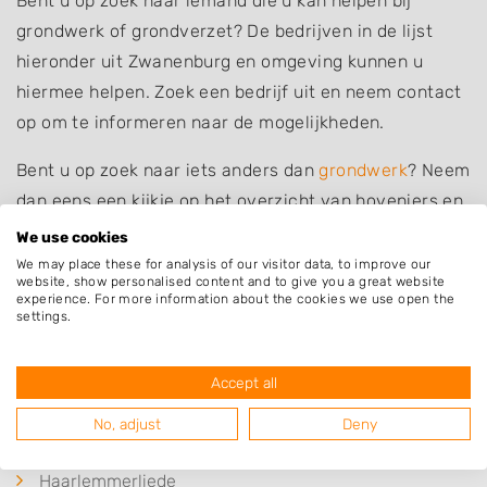
Bent u op zoek naar iemand die u kan helpen bij
grondwerk of grondverzet? De bedrijven in de lijst
hieronder uit Zwanenburg en omgeving kunnen u
hiermee helpen. Zoek een bedrijf uit en neem contact
op om te informeren naar de mogelijkheden.
Bent u op zoek naar iets anders dan
grondwerk
? Neem
dan eens een kijkje op het overzicht van hoveniers en
andere bedrijven in
Zwanenburg
.
We use cookies
We may place these for analysis of our visitor data, to improve our
website, show personalised content and to give you a great website
experience. For more information about the cookies we use open the
settings.
Plaatsen in de buurt
Halfweg
Accept all
Boesingheliede
No, adjust
Deny
Lijnden
Haarlemmerliede