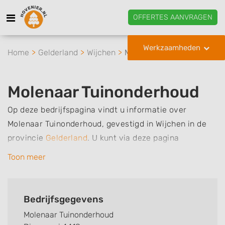
OFFERTES AANVRAGEN
Werkzaamheden
Home
Gelderland
Wijchen
Molenaar Tuinonderhoud
Molenaar Tuinonderhoud
Op deze bedrijfspagina vindt u informatie over
Molenaar Tuinonderhoud, gevestigd in Wijchen in de
provincie
Gelderland
.
U kunt via deze pagina
eenvoudig contact met het bedrijf opnemen door te
Toon meer
bellen of een bericht te sturen. Daarnaast vindt u een
overzicht van de werkzaamheden van dit bedrijf, zo
kunt u snel zien welke zaken Molenaar Tuinonderhoud
Bedrijfsgegevens
voor u kan verzorgen. Tenslotte kunt een beoordeling
Molenaar Tuinonderhoud
of review achterlaten als u al ervaring heeft met dit