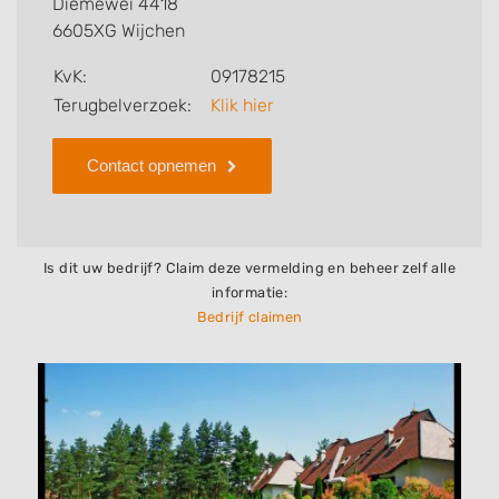
Diemewei 4418
bedrijf.
6605XG Wijchen
Zoekt u een ander bedrijf? Bekijk dan andere
KvK:
09178215
hoveniers en bedrijven in
Terugbelverzoek:
Klik hier
Wijchen
.
Contact opnemen
Is dit uw bedrijf? Claim deze vermelding en beheer zelf alle
informatie:
Bedrijf claimen