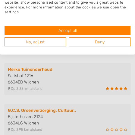
6603BE Wijchen
website, show personalised content and to give you a great website
Op 2,49 km afstand
experience. For more information about the cookies we use open the
settings.
Graswereld
Accept all
Graafseweg 870
6603CR Wijchen
No, adjust
Deny
Op 2,75 km afstand
Merkx Tuinonderhoud
Saltshof 1216
6604ED Wijchen
Op 3,33 km afstand
G.C.S. Groenverzorging, Cultuur..
Bijsterhuizen 2124
6604LG Wijchen
Op 3,95 km afstand