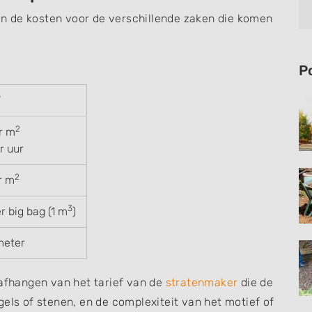
van de kosten voor de verschillende zaken die komen
P
W
2
r m
r uur
2
r m
3
r big bag (1 m
)
meter
 afhangen van het tarief van de
stratenmaker
die de
gels of stenen, en de complexiteit van het motief of