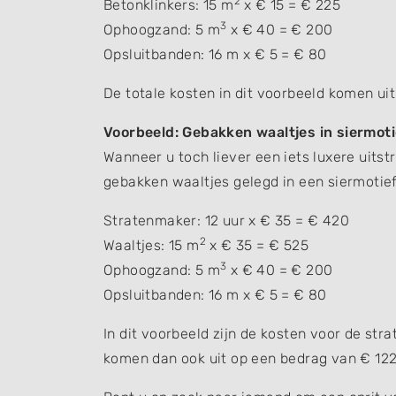
2
Betonklinkers: 15 m
x € 15 = € 225
3
Ophoogzand: 5 m
x € 40 = € 200
Opsluitbanden: 16 m x € 5 = € 80
De totale kosten in dit voorbeeld komen ui
Voorbeeld: Gebakken waaltjes in siermoti
Wanneer u toch liever een iets luxere uitst
gebakken waaltjes gelegd in een siermotief
Stratenmaker: 12 uur x € 35 = € 420
2
Waaltjes: 15 m
x € 35 = € 525
3
Ophoogzand: 5 m
x € 40 = € 200
Opsluitbanden: 16 m x € 5 = € 80
In dit voorbeeld zijn de kosten voor de str
komen dan ook uit op een bedrag van € 122