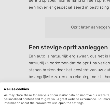
Bent u op zoek naar iemand om een oprit v
een hovenier gespecialiseerd in bestrating b
Oprit laten aanleggen
Een stevige oprit aanleggen
Een auto is natuurlijk erg zwaar, dus het is
natuurlijk voorkomen dat de oprit na verloo
stenen breken door het gewicht van uw aut
belangrijkste zaken om rekening mee te hou
Ophoogzand en voegzand
We use cookies
Om verzakkingen en het breken van stenen 
We may place these for analysis of our visitor data, to improve our websit
personalised content and to give you a great website experience. For mor
belang. Door een laag ophoogzand van zo’n
information about the cookies we use open the settings.
bestrating van uw oprit zorgt u ervoor dat