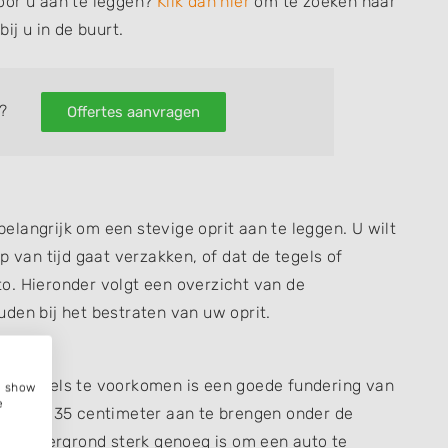
oor u aan te leggen?
Klik dan hier
om te zoeken naar
ij u in de buurt.
?
Offertes aanvragen
 belangrijk om een stevige oprit aan te leggen. U wilt
p van tijd gaat verzakken, of dat de tegels of
o. Hieronder volgt een overzicht van de
den bij het bestraten van uw oprit.
of tegels te voorkomen is een goede fundering van
e, show
e
 25 tot 35 centimeter aan te brengen onder de
 de ondergrond sterk genoeg is om een auto te