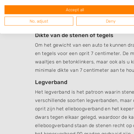
kunnen dragen. Voor een oprit van 15 m2 he
Accept all
big bags van een kuub. Bovendien kunt u d
No, adjust
Deny
bestrating de voegen te vullen, om te voor
Dikte van de stenen of tegels
Om het gewicht van een auto te kunnen dr
en tegels voor een oprit 7 centimeter. De m
waaltjes en betonklinkers, maar ook als u k
minimale dikte van 7 centimeter aan te ho
Legverband
Het legverband is het patroon waarin stene
verschillende soorten legverbanden, maar
oprit zijn het elleboogverband en het kep
dwars tegen elkaar gelegd, waardoor de kan
elleboogverband staan de stenen recht op de
het keperverband 90 graden gedraaid zijn.