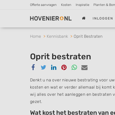
Offerte aanvragen
Kosten
Inspiratie
Planten & Bo
INLOGGEN
Home
Kennisbank
Oprit Bestraten
Oprit bestraten
Delen
Delen
Delen
Delen
Delen
Delen
via
via
via
via
via
via
Facebook
Twitter
Linkedin
Pinterest
Whatsapp
email
Denkt u na over nieuwe bestrating voor uw 
kosten en wat er verder allemaal bij komt k
wij alles over het aanleggen en bestraten v
gezet.
Wat kost het bestraten van e