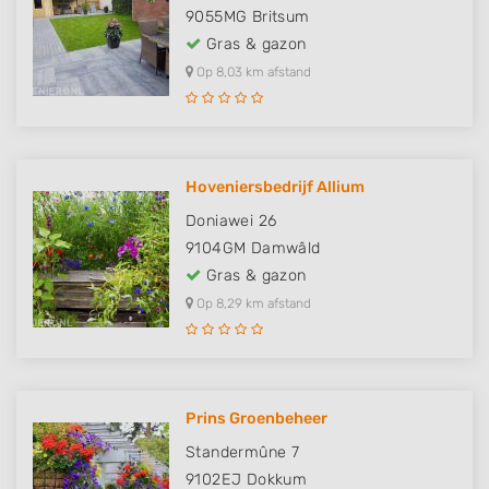
9055MG
Britsum
Gras & gazon
Op 8,03 km afstand
Hoveniersbedrijf Allium
Doniawei 26
9104GM
Damwâld
Gras & gazon
Op 8,29 km afstand
Prins Groenbeheer
Standermûne 7
9102EJ
Dokkum