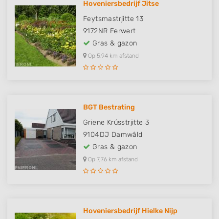
Hoveniersbedrijf Jitse
Feytsmastrjitte 13
9172NR
Ferwert
Gras & gazon
Op 5,94 km afstand
BGT Bestrating
Griene Krússtrjitte 3
9104DJ
Damwâld
Gras & gazon
Op 7,76 km afstand
Hoveniersbedrijf Hielke Nijp