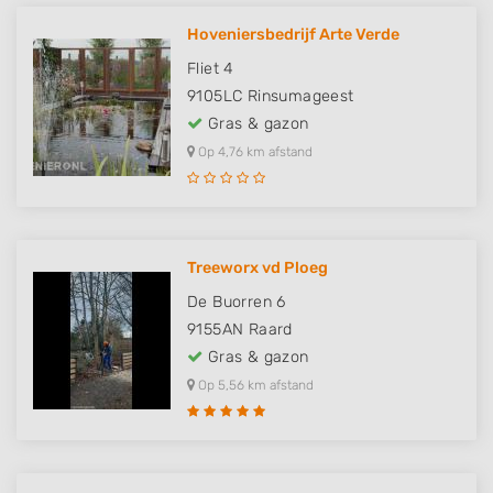
Hoveniersbedrijf Arte Verde
Fliet 4
9105LC
Rinsumageest
Gras & gazon
Op 4,76 km afstand
Treeworx vd Ploeg
De Buorren 6
9155AN
Raard
Gras & gazon
Op 5,56 km afstand