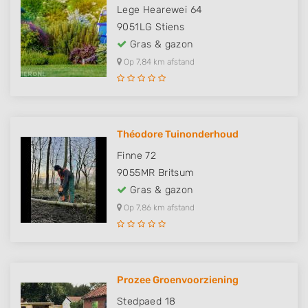
Lege Hearewei 64
9051LG
Stiens
Gras & gazon
Op 7,84 km afstand
Théodore Tuinonderhoud
Finne 72
9055MR
Britsum
Gras & gazon
Op 7,86 km afstand
Prozee Groenvoorziening
Stedpaed 18