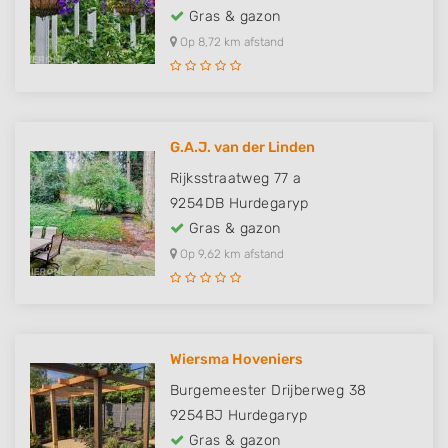
Gras & gazon
Op 8,72 km afstand
G.A.J. van der Linden
Rijksstraatweg 77 a
9254DB
Hurdegaryp
Gras & gazon
Op 9,62 km afstand
Wiersma Hoveniers
Burgemeester Drijberweg 38
9254BJ
Hurdegaryp
Gras & gazon