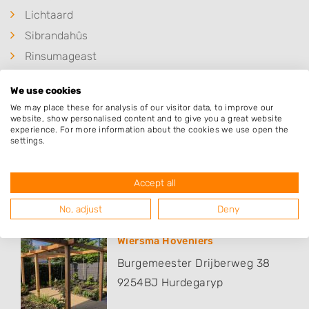
Lichtaard
Sibrandahûs
Rinsumageast
Rinsumageest
We use cookies
Oentsjerk
We may place these for analysis of our visitor data, to improve our
Readtsjerk
website, show personalised content and to give you a great website
experience. For more information about the cookies we use open the
settings.
Accept all
Populaire hoveniers
No, adjust
Deny
Wiersma Hoveniers
Burgemeester Drijberweg 38
9254BJ
Hurdegaryp