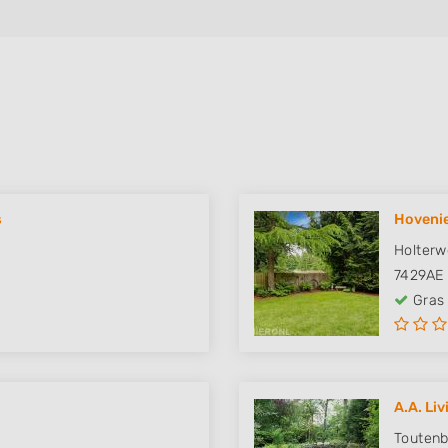
s
Hovenie
Holterw
7429AE
Gras
A.A. Li
Toutenb