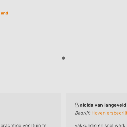
land
alcida van langeveld
Bedrijf:
Hoveniersbedrij
 prachtige voortuin te
vakkundig en snel werk