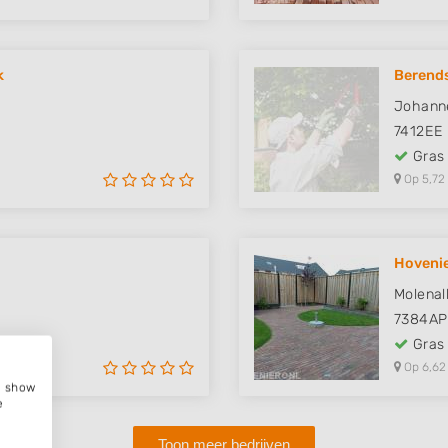
k
Berend
Johanne
7412EE
Gras
Op 5,72
Hovenie
Molenal
7384AP
Gras
Op 6,62
e, show
e
Toon meer bedrijven