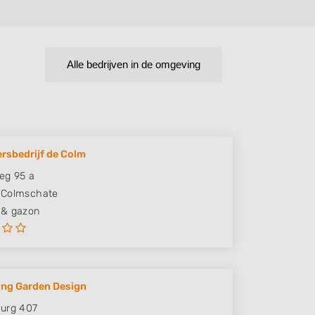
Alle bedrijven in de omgeving
rsbedrijf de Colm
eg 95 a
Colmschate
 & gazon
ving Garden Design
urg 407