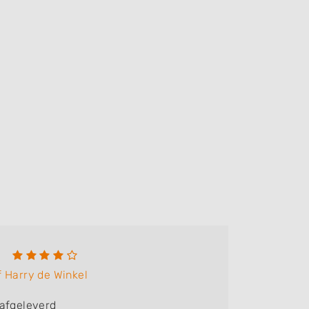
Alexa
f Harry de Winkel
Bedrijf:
E
 afgeleverd
Behalve 