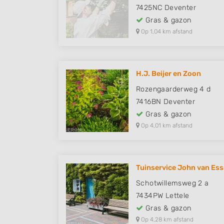
7425NC
Deventer
Gras & gazon
Op 1,04 km afstand
H.J. Beijer en Zoon
Rozengaarderweg 4 d
7416BN
Deventer
Gras & gazon
Op 4,01 km afstand
Tuinservice John van Es
Schotwillemsweg 2 a
7434PW
Lettele
Gras & gazon
Op 4,28 km afstand