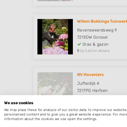
Willem Bokkinga Tuinwer
Ravensweerdsweg 9
7213DW
Gorssel
Gras & gazon
Op 5,60 km afstand
NV Hoveniers
Jufferdijk 4
7217PG
Harfsen
Gras & gazon
We use cookies
Op 6,12 km afstand
We may place these for analysis of our visitor data, to improve our websit
personalised content and to give you a great website experience. For mor
information about the cookies we use open the settings.