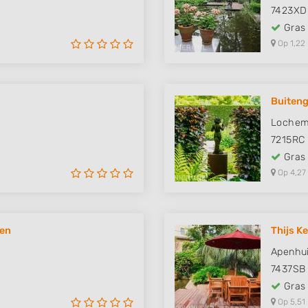
7423XD
Gras
Op 1,22
Buiteng
Lochem
7215RC
Gras
Op 4,27
sen
Thijs Ke
Apenhui
7437SB
Gras
Op 5,51