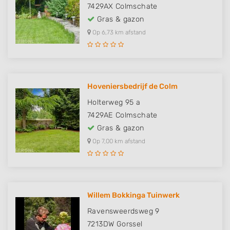
7429AX
Colmschate
Gras & gazon
Op 6,73 km afstand
Hoveniersbedrijf de Colm
Holterweg 95 a
7429AE
Colmschate
Gras & gazon
Op 7,00 km afstand
Willem Bokkinga Tuinwerk
Ravensweerdsweg 9
7213DW
Gorssel