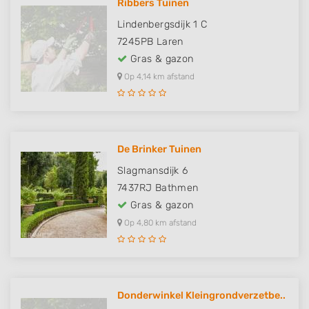
Ribbers Tuinen
Lindenbergsdijk 1 C
7245PB
Laren
Gras & gazon
Op 4,14 km afstand
De Brinker Tuinen
Slagmansdijk 6
7437RJ
Bathmen
Gras & gazon
Op 4,80 km afstand
Donderwinkel Kleingrondverzetbe..