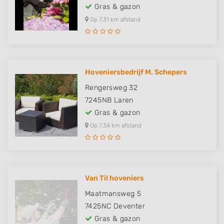
Gras & gazon
Op 7,31 km afstand
Hoveniersbedrijf M. Schepers
Rengersweg 32
7245NB
Laren
Gras & gazon
Op 7,34 km afstand
Van Til hoveniers
Maatmansweg 5
7425NC
Deventer
Gras & gazon