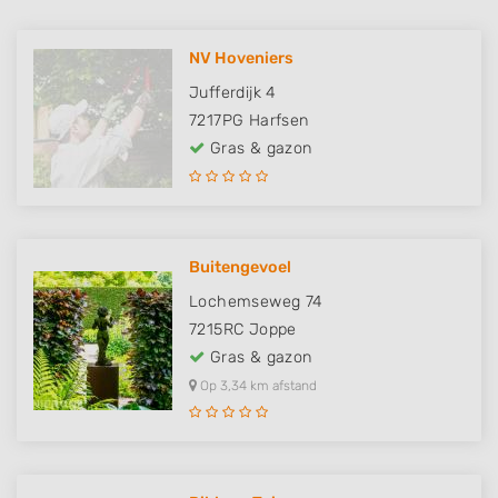
NV Hoveniers
Jufferdijk 4
7217PG
Harfsen
Gras & gazon
Buitengevoel
Lochemseweg 74
7215RC
Joppe
Gras & gazon
Op 3,34 km afstand