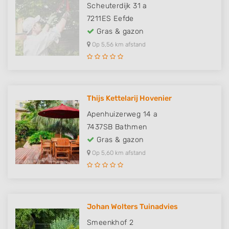
Scheuterdijk 31 a
7211ES
Eefde
Gras & gazon
Op 5,56 km afstand
Thijs Kettelarij Hovenier
Apenhuizerweg 14 a
7437SB
Bathmen
Gras & gazon
Op 5,60 km afstand
Johan Wolters Tuinadvies
Smeenkhof 2