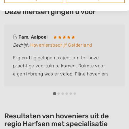
Deze mensen gingen u voor
Fam. Aalpoel
Bedrijf:
Hoveniersbedrijf Gelderland
Erg prettig gelopen traject om tot onze
prachtige voortuin te komen. Ruimte voor
eigen inbreng was er volop. Fijne hoveniers
welke ter plekke meedachten. Kundige
collega's. Beleefd, netjes en zeer
professioneel! Jongens enorm bedankt! Onze
voortuin is nu al prachtig. Laat staan als álle
beplanting gaat groeien en bloeien en alles af
Resultaten van hoveniers uit de
is! Wij bevelen Hoveniersbedrijf Gelderland
regio Harfsen met specialisatie