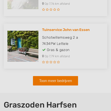
Op 7,76 km afstand
Tuinservice John van Essen
Schotwillemsweg 2 a
7434PW
Lettele
Gras & gazon
Op 7,79 km afstand
Toon meer bedrijven
Graszoden Harfsen