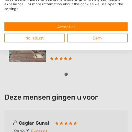
experience. For more information about the cookies we use open the
Populaire hoveniers
settings.
Accept all
E-plant
Woldweg 74
No, adjust
Deny
9734AE
Groningen
Deze mensen gingen u voor
Caglar Gunal
Bedrijf:
E-plant