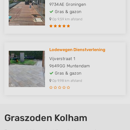
9734AE
Groningen
Gras & gazon
Op 9,59 km afstand
Lodewegen Dienstverlening
Vijverstraat 1
9649GG
Muntendam
Gras & gazon
Op 9,98 km afstand
Graszoden Kolham