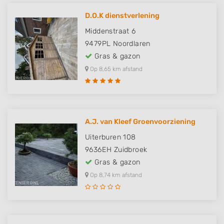
D.O.K dienstverlening
Middenstraat 6
9479PL
Noordlaren
Gras & gazon
Op 8,65 km afstand
A.J. van Kleef Groenvoorziening
Uiterburen 108
9636EH
Zuidbroek
Gras & gazon
Op 8,74 km afstand