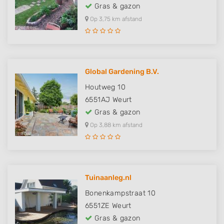
Gras & gazon
Op 3,75 km afstand
Global Gardening B.V.
Houtweg 10
6551AJ
Weurt
Gras & gazon
Op 3,88 km afstand
Tuinaanleg.nl
Bonenkampstraat 10
6551ZE
Weurt
Gras & gazon