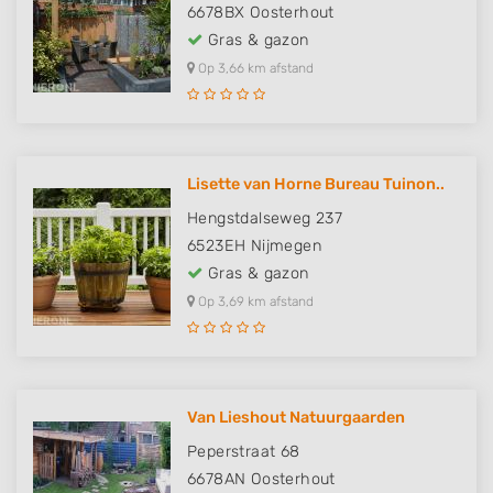
6678BX
Oosterhout
Gras & gazon
Op 3,66 km afstand
Lisette van Horne Bureau Tuinon..
Hengstdalseweg 237
6523EH
Nijmegen
Gras & gazon
Op 3,69 km afstand
Van Lieshout Natuurgaarden
Peperstraat 68
6678AN
Oosterhout