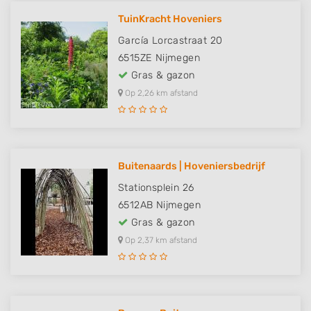
TuinKracht Hoveniers
García Lorcastraat 20
6515ZE
Nijmegen
Gras & gazon
Op 2,26 km afstand
Buitenaards | Hoveniersbedrijf
Stationsplein 26
6512AB
Nijmegen
Gras & gazon
Op 2,37 km afstand