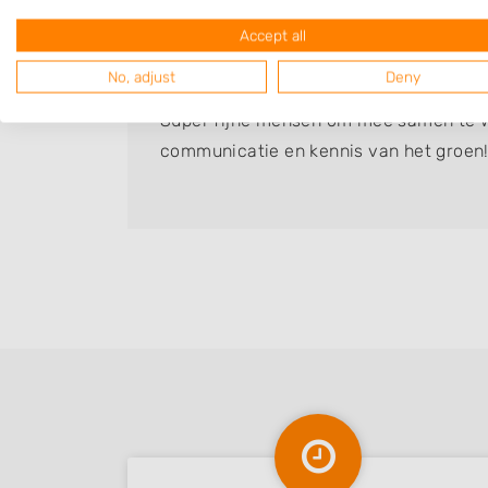
Accept all
Fiona
Bedrijf:
Vredeveld hoveniers
No, adjust
Deny
Super fijne mensen om mee samen te 
communicatie en kennis van het groen