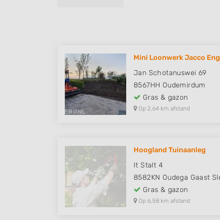
Mini Loonwerk Jacco En
Jan Schotanuswei 69
8567HH
Oudemirdum
Gras & gazon
Op 2,64 km afstand
Hoogland Tuinaanleg
It Stalt 4
8582KN
Oudega Gaast Sl
Gras & gazon
Op 6,58 km afstand