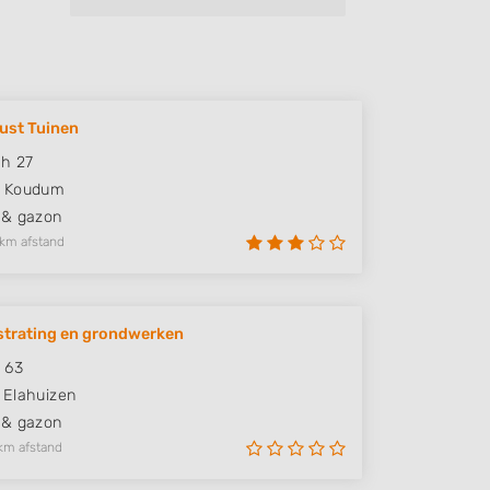
ust Tuinen
ch 27
Koudum
 & gazon
 km afstand
trating en grondwerken
 63
Elahuizen
 & gazon
km afstand