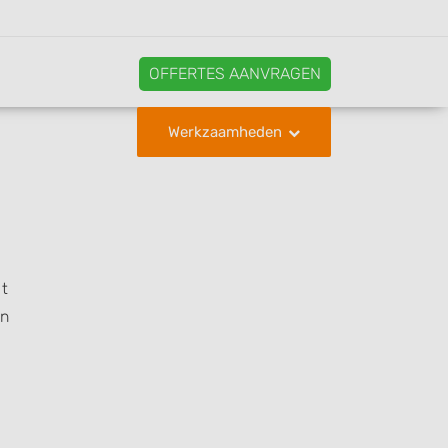
OFFERTES AANVRAGEN
Werkzaamheden
ct
en