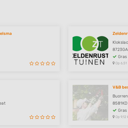
gelsma
Zeldenr
Kloksla
8723GA
Gras
Op 6,51
V&B bes
Buorren
eat
8581KD
Gras
Op 9,12 