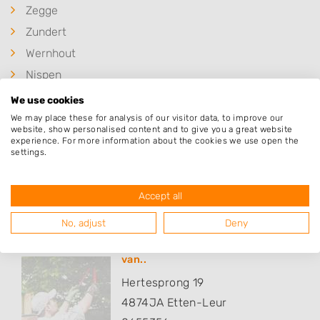
Zegge
Zundert
Wernhout
Nispen
Roosendaal
We use cookies
Hoeven
We may place these for analysis of our visitor data, to improve our
website, show personalised content and to give you a great website
experience. For more information about the cookies we use open the
settings.
Populaire hoveniers
Accept all
No, adjust
Deny
HTM TOTAALTUINEN onderdeel
van..
Hertesprong 19
4874JA
Etten-Leur