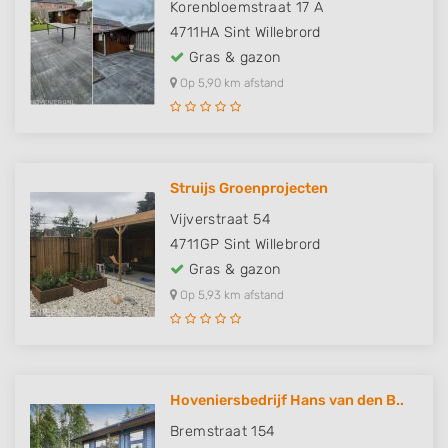
Korenbloemstraat 17 A
4711HA
Sint Willebrord
Gras & gazon
Op 5,90 km afstand
Struijs Groenprojecten
Vijverstraat 54
4711GP
Sint Willebrord
Gras & gazon
Op 5,93 km afstand
Hoveniersbedrijf Hans van den B..
Bremstraat 154