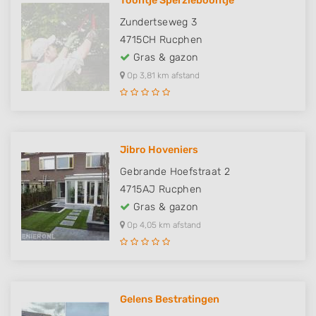
Toontje Sperzieboontje
Zundertseweg 3
4715CH
Rucphen
Gras & gazon
Op 3,81 km afstand
Jibro Hoveniers
Gebrande Hoefstraat 2
4715AJ
Rucphen
Gras & gazon
Op 4,05 km afstand
Gelens Bestratingen