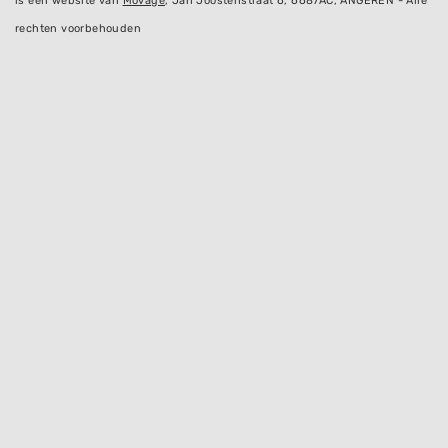
is een website van
Movage
, Jan Joostenstraat 6, 6687AC, ANGEREN - Alle
rechten voorbehouden