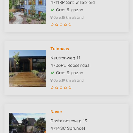
4711RP
Sint Willebrord
Gras & gazon
Op 6,15 km afstand
Tuinbaas
Neutronweg 11
4706PL
Roosendaal
Gras & gazon
Op 6,19 km afstand
Naver
Oosteindseweg 13
4714SC
Sprundel