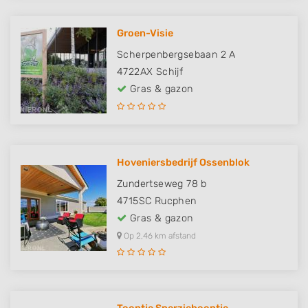
Groen-Visie
Scherpenbergsebaan 2 A
4722AX
Schijf
Gras & gazon
Hoveniersbedrijf Ossenblok
Zundertseweg 78 b
4715SC
Rucphen
Gras & gazon
Op 2,46 km afstand