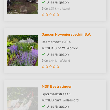
Gras & gazon
Op 6,37 km afstand
Jansen Hoveniersbedrijf B.V.
Bremstraat 120 a
4711CK
Sint Willebrord
Gras & gazon
Op 6,44 km afstand
MDK Bestratingen
Sportparkstraat 1
4711BD
Sint Willebrord
Gras & gazon