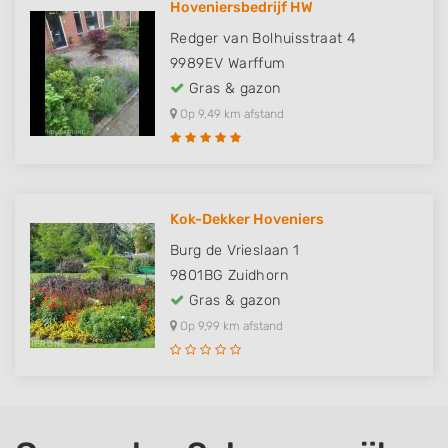
Hoveniersbedrijf HW
Redger van Bolhuisstraat 4
9989EV
Warffum
Gras & gazon
Op 9,49 km afstand
Kok-Dekker Hoveniers
Burg de Vrieslaan 1
9801BG
Zuidhorn
Gras & gazon
Op 9,99 km afstand