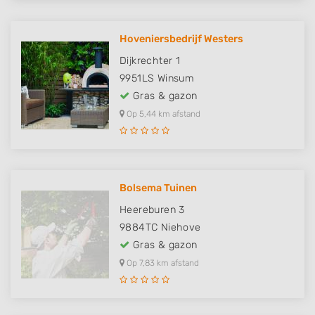
Hoveniersbedrijf Westers
Dijkrechter 1
9951LS
Winsum
Gras & gazon
Op 5,44 km afstand
Bolsema Tuinen
Heereburen 3
9884TC
Niehove
Gras & gazon
Op 7,83 km afstand