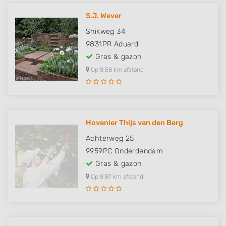
S.J. Wever
Snikweg 34
9831PR
Aduard
Gras & gazon
Op 8,58 km afstand
Hovenier Thijs van den Berg
Achterweg 25
9959PC
Onderdendam
Gras & gazon
Op 8,87 km afstand