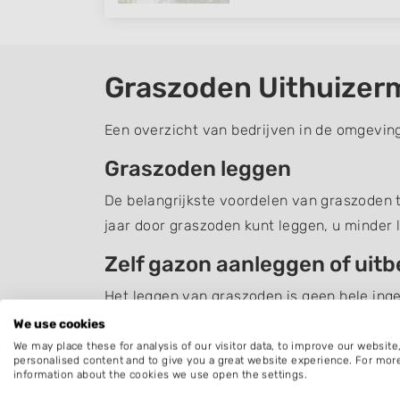
Graszoden Uithuize
Een overzicht van bedrijven in de omgevin
Graszoden leggen
De belangrijkste voordelen van graszoden te
jaar door graszoden kunt leggen, u minder 
Zelf gazon aanleggen of uit
Het leggen van graszoden is geen hele inge
dit goed te doen. Bovendien is graszoden l
We use cookies
aangeraden om graszoden te laten leggen.
We may place these for analysis of our visitor data, to improve our websit
personalised content and to give you a great website experience. For mor
information about the cookies we use open the settings.
Graszoden laten leggen