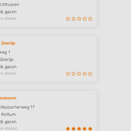
Uithuizen
 & gazon
km afstand
 Zeerijp
weg 1
Zeerijp
 & gazon
km afstand
ensboom
ilbusscherweg 17
Rottum
 & gazon
km afstand