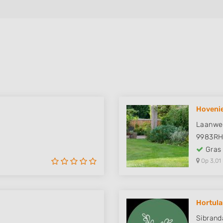
Hovenie
Laanwe
9983R
Gras
Op 3,01
Hortul
Sibrand