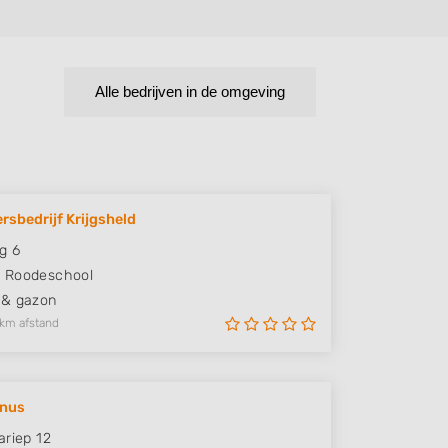
Alle bedrijven in de omgeving
rsbedrijf Krijgsheld
g 6
H
Roodeschool
 & gazon
 km afstand
anus
ariep 12