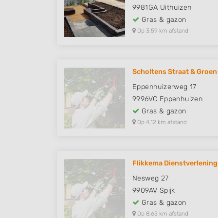
9981GA
Uithuizen
Gras & gazon
Op 3,59 km afstand
Scholtens Straat & Groen
Eppenhuizerweg 17
9996VC
Eppenhuizen
Gras & gazon
Op 4,12 km afstand
Flikkema Dienstverlening
Nesweg 27
9909AV
Spijk
Gras & gazon
Op 8,65 km afstand