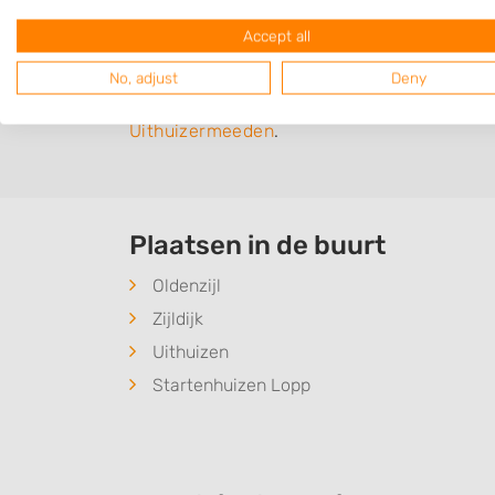
Wilt u graszoden laten leggen? Zoek dan in
Accept all
hierbij kan helpen.
No, adjust
Deny
Bent u op zoek naar iets anders dan
graszo
Uithuizermeeden
.
Plaatsen in de buurt
Oldenzijl
Zijldijk
Uithuizen
Startenhuizen Lopp