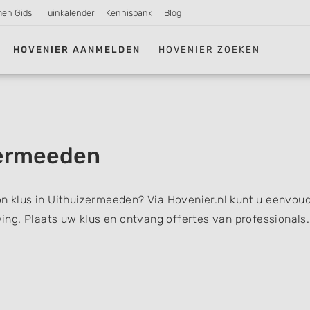
men Gids
Tuinkalender
Kennisbank
Blog
HOVENIER AANMELDEN
HOVENIER ZOEKEN
zermeeden
on klus in Uithuizermeeden? Via Hovenier.nl kunt u eenvoud
ng. Plaats uw klus en ontvang offertes van professionals.