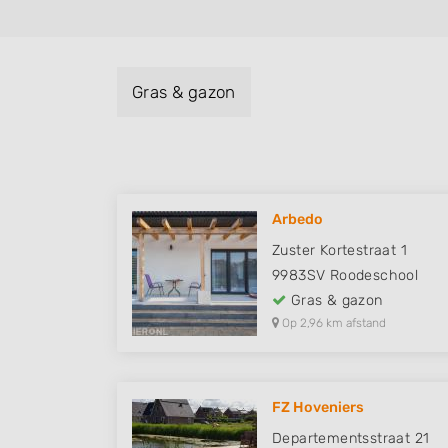
Gras & gazon
Arbedo
Zuster Kortestraat 1
9983SV
Roodeschool
Gras & gazon
Op 2,96 km afstand
FZ Hoveniers
Departementsstraat 21