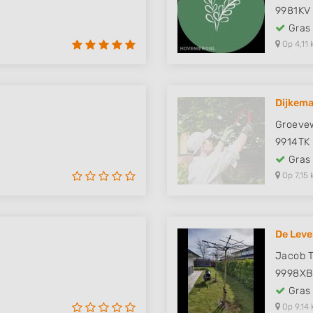
9981KV
Gras
Op 4,11 
Dijkema
Groeve
9914TK
Gras
Op 7,15 
De Lev
Jacob T
9998XB
Gras
Op 9,14 