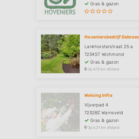
Gras & gazon
Hoveniersbedrijf Gebroed
Lankhorsterstraat 25 a
7234ST
Wichmond
Gras & gazon
Op 4,13 km afstand
Welsing Infra
Vijverpad 4
7232BZ
Warnsveld
Gras & gazon
Op 6,21 km afstand