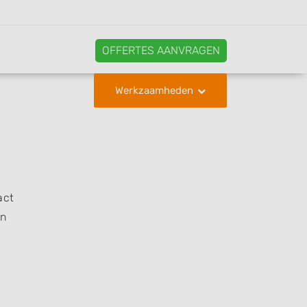
OFFERTES AANVRAGEN
Werkzaamheden
act
en