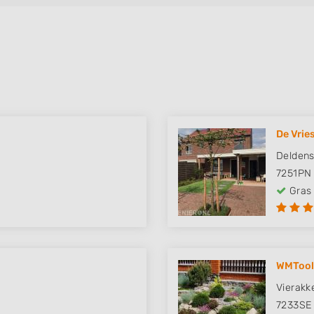
De Vrie
Delden
7251PN
Gras
WMTool
Vierakk
7233SE