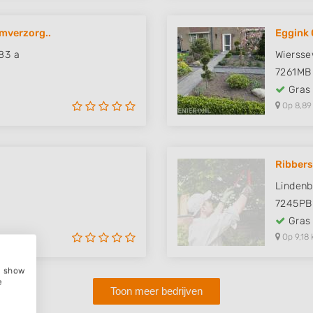
mverzorg..
Eggink 
83 a
Wierss
7261MB
Gras
Op 8,89
Ribbers
Lindenb
7245PB
Gras
Op 9,18 
e, show
e
Toon meer bedrijven