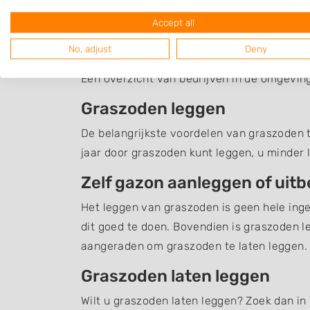
Accept all
Graszoden Vorden
No, adjust
Deny
Een overzicht van bedrijven in de omgevin
Graszoden leggen
De belangrijkste voordelen van graszoden te
jaar door graszoden kunt leggen, u minder 
Zelf gazon aanleggen of uit
Het leggen van graszoden is geen hele inge
dit goed te doen. Bovendien is graszoden l
aangeraden om graszoden te laten leggen.
Graszoden laten leggen
Wilt u graszoden laten leggen? Zoek dan in 