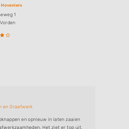
s Hoveniers
seweg 1
Vorden
Petra
n en Graafwerk
Bedrijf:
R
pknappen en opnieuw in laten zaaien
Fantasti
afwerkzaamheden. Het ziet er top uit.
gemaakt 