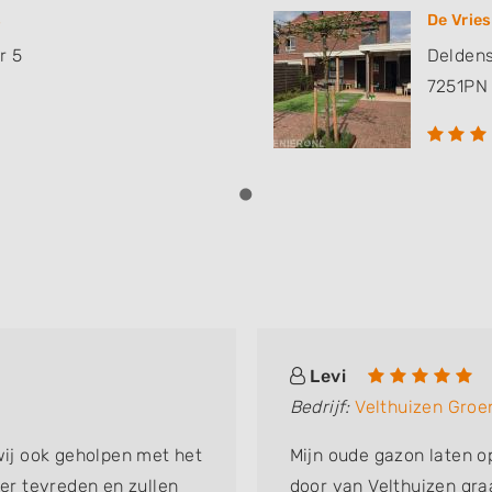
s
De Vrie
r 5
Delden
7251PN
Levi
Bedrijf:
Velthuizen Groe
wij ook geholpen met het
Mijn oude gazon laten o
eer tevreden en zullen
door van Velthuizen gra