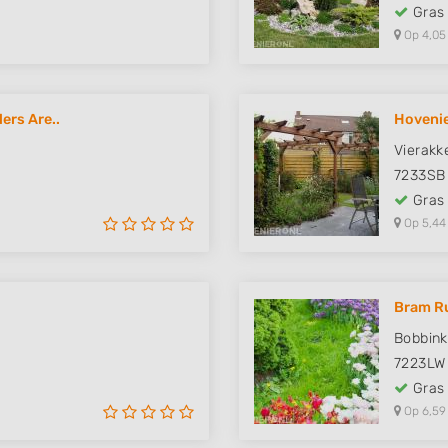
Gras
Op 4,05
ers Are..
Hovenie
Vierakk
7233SB
Gras
Op 5,44
Bram Ru
Bobbink
7223LW
Gras
Op 6,59