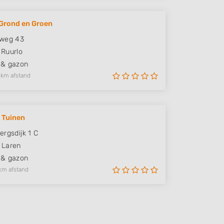
Grond en Groen
eweg 43
Ruurlo
 & gazon
 km afstand
 Tuinen
ergsdijk 1 C
Laren
 & gazon
km afstand