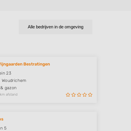
Alle bedrijven in de omgeving
Wijngaarden Bestratingen
ein 23
G
Woudrichem
 & gazon
 km afstand
os
an 5