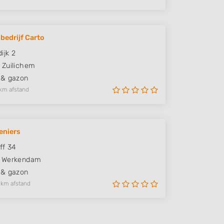
bedrijf Carto
ijk 2
Zuilichem
 & gazon
km afstand
eniers
ff 34
Werkendam
 & gazon
 km afstand