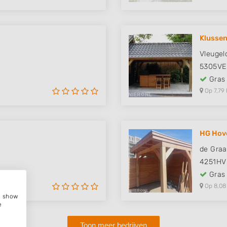
Klussen
Vleugeld
5305VE
Gras
Op 7,79 
HG Hov
de Graa
4251HV
Gras
Op 8,08
e, show
e
Toon meer bedrijven