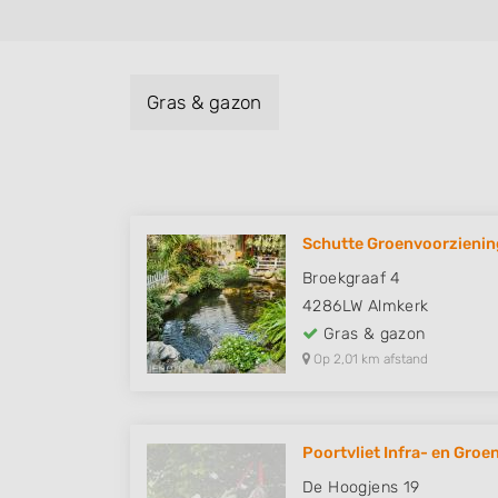
Gras & gazon
Schutte Groenvoorziening
Broekgraaf 4
4286LW
Almkerk
Gras & gazon
Op 2,01 km afstand
Poortvliet Infra- en Groen
De Hoogjens 19