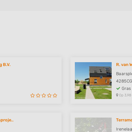
 B.V.
R. van 
Baarspl
4285C
Gras
Op 3,98
proje..
Terram
Irenela