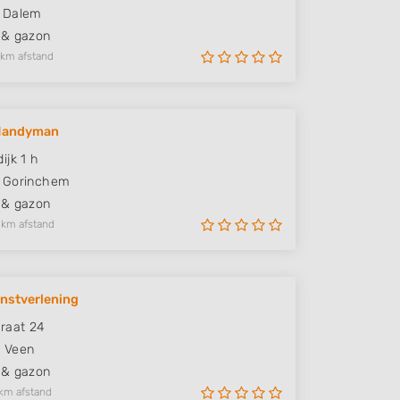
Dalem
 & gazon
 km afstand
 Handyman
ijk 1 h
Gorinchem
 & gazon
 km afstand
nstverlening
raat 24
E
Veen
 & gazon
km afstand