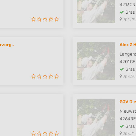
4213CN
Gras
Op 5,78
rzorg..
Alex Z
Langend
4201CE
Gras
Op 6,28
GJV Die
Nieuwst
4264R
Gras
Op 6,71 