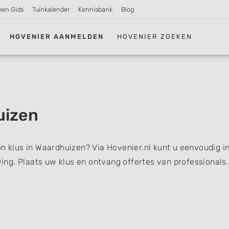
men Gids
Tuinkalender
Kennisbank
Blog
HOVENIER AANMELDEN
HOVENIER ZOEKEN
uizen
on klus in Waardhuizen? Via Hovenier.nl kunt u eenvoudig i
ng. Plaats uw klus en ontvang offertes van professionals.