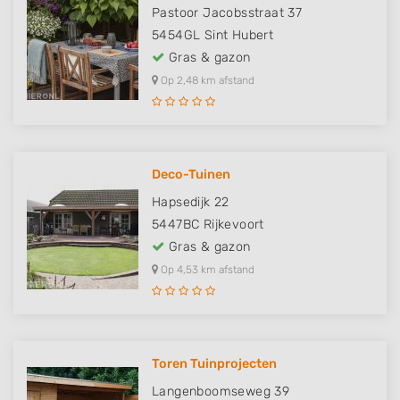
Pastoor Jacobsstraat 37
5454GL
Sint Hubert
Gras & gazon
Op 2,48 km afstand
Deco-Tuinen
Hapsedijk 22
5447BC
Rijkevoort
Gras & gazon
Op 4,53 km afstand
Toren Tuinprojecten
Langenboomseweg 39