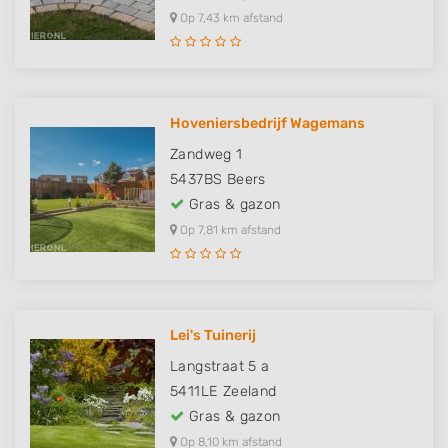
Op 7,43 km afstand
Hoveniersbedrijf Wagemans
Zandweg 1
5437BS
Beers
Gras & gazon
Op 7,81 km afstand
Lei's Tuinerij
Langstraat 5 a
5411LE
Zeeland
Gras & gazon
Op 8,10 km afstand