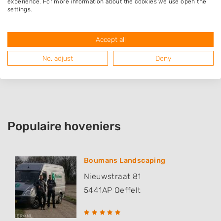
experience. For more information about the cookies we use open the
settings.
Landhorst
Sint Anthonis
Accept all
Oploo
Vianen
No, adjust
Deny
Beers
Populaire hoveniers
Boumans Landscaping
Nieuwstraat 81
5441AP
Oeffelt