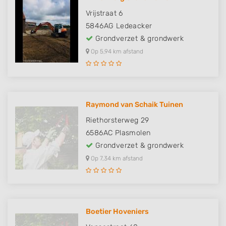
Vrijstraat 6
5846AG
Ledeacker
Grondverzet & grondwerk
Op 5,94 km afstand
Raymond van Schaik Tuinen
Riethorsterweg 29
6586AC
Plasmolen
Grondverzet & grondwerk
Op 7,34 km afstand
Boetier Hoveniers