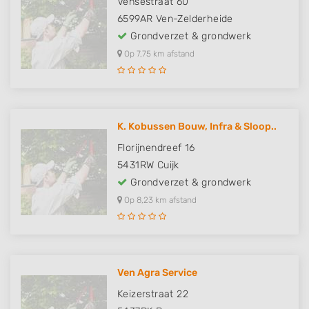
Vensestraat 60
6599AR
Ven-Zelderheide
Grondverzet & grondwerk
Op 7,75 km afstand
K. Kobussen Bouw, Infra & Sloop..
Florijnendreef 16
5431RW
Cuijk
Grondverzet & grondwerk
Op 8,23 km afstand
Ven Agra Service
Keizerstraat 22