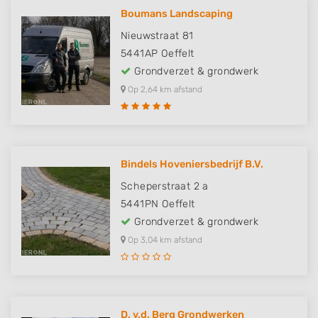
Boumans Landscaping
Nieuwstraat 81
5441AP
Oeffelt
Grondverzet & grondwerk
Op 2,64 km afstand
Bindels Hoveniersbedrijf B.V.
Scheperstraat 2 a
5441PN
Oeffelt
Grondverzet & grondwerk
Op 3,04 km afstand
D. v.d. Berg Grondwerken