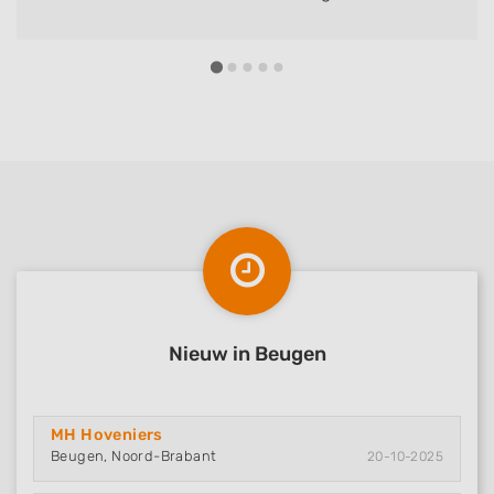
de offerte lag dikke week later op "de mat". We
gaan de mannen onze grasmat laten leggen
en hopen half maart weer op een strakke mat
te kunnen lopen. Tot nu toe top....
Nieuw in Beugen
MH Hoveniers
Beugen, Noord-Brabant
20-10-2025