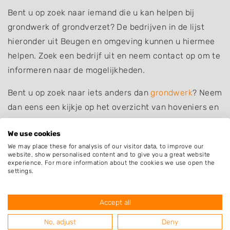
Bent u op zoek naar iemand die u kan helpen bij
grondwerk of grondverzet? De bedrijven in de lijst
hieronder uit Beugen en omgeving kunnen u hiermee
helpen. Zoek een bedrijf uit en neem contact op om te
informeren naar de mogelijkheden.
Bent u op zoek naar iets anders dan
grondwerk
? Neem
dan eens een kijkje op het overzicht van hoveniers en
andere bedrijven in
Beugen
.
We use cookies
We may place these for analysis of our visitor data, to improve our
website, show personalised content and to give you a great website
experience. For more information about the cookies we use open the
settings.
Plaatsen in de buurt
Oeffelt
Accept all
Heijen
No, adjust
Deny
Boxmeer